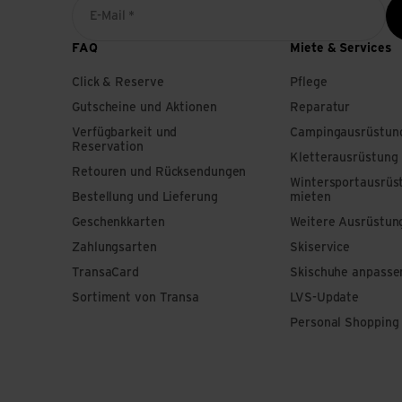
E-Mail *
FAQ
Miete & Services
Click & Reserve
Pflege
Gutscheine und Aktionen
Reparatur
Verfügbarkeit und
Campingausrüstun
Reservation
Kletterausrüstung
Retouren und Rücksendungen
Wintersportausrüs
Bestellung und Lieferung
mieten
Geschenkkarten
Weitere Ausrüstun
Zahlungsarten
Skiservice
TransaCard
Skischuhe anpasse
Sortiment von Transa
LVS-Update
Personal Shopping