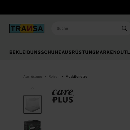
Back to home
Su
BEKLEIDUNG
SCHUHE
AUSRÜSTUNG
MARKEN
OUTL
Ausrüstung
Reisen
Moskitonetze