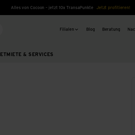
Alles von Cocoon – jetzt 10x TransaPunkte
Jetzt profitieren!
Filialen
Blog
Beratung
Nac
che
ET
MIETE & SERVICES