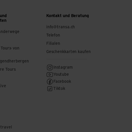
 und
Kontakt und Beratung
ften
info@transa.ch
anderwege
Telefon
Filialen
 Tour» von
Geschenkkarten kaufen
ugendherbergen
Instagram
re Tours
Youtube
Facebook
Live
Tiktok
 travel