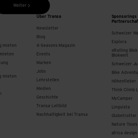
Weiter
Über Transa
Sponsorings
Partnerscha
Newsletter
Schweizer W
Blog
Explora
g mieten
4-Seasons Magazin
«Rolling Blok
 mieten
Events
Blokwelt
tung
Marken
Schweizer J
Jobs
Bike Adventu
g mieten
Lehrstellen
Höhenfieber
Medien
Think Climb 
n
Geschichte
MyCamper
Transa Leitbild
Linguista
Nachhaltigkeit bei Transa
Globetrotter
Nature Tours
africa design