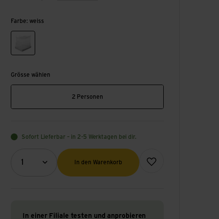
Farbe: weiss
weiss
Grösse wählen
2 Personen
Sofort Lieferbar – in 2-5 Werktagen bei dir.
Menge (Optional)
Zur Wunschliste hinzufüge
1
In den Warenkorb
In einer Filiale testen und anprobieren