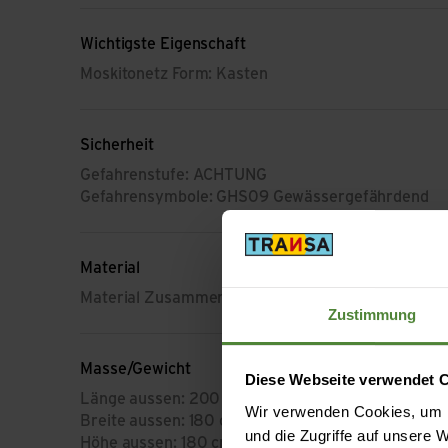
Wichtigste Eigenschaft
Moskitonetz Form: Kasten
Sicherheit
Gefahrenstufe: ACHTUNG
Gefahrensymbole: GHS09 Gewässergefährdend
Material
Material Zusammensetzung: 100% Polyester
Zustimmung
Masse/Gewicht
Diese Webseite verwendet 
Länge aussen: 200 cm
Wir verwenden Cookies, um I
Breite aussen: 180 cm
und die Zugriffe auf unsere
Höhe aussen: 180 cm