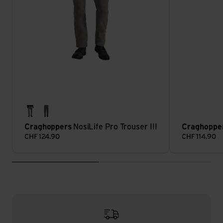
pebble
woodland green
Craghoppers
NosiLife Pro Trouser III
Craghoppe
CHF
124.90
CHF
114.90