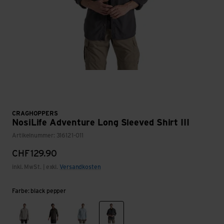
CRAGHOPPERS
NosiLife Adventure Long Sleeved Shirt III
Artikelnummer: 316121-011
CHF
129.90
inkl. MwSt. | exkl.
Versandkosten
Farbe: black pepper
parchment
woodland green
niagara blue
black pepper