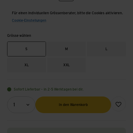
Für einen individuellen Grössenberater, bitte die Cookies aktivieren.
Cookie-Einstellungen
Grösse wählen
S
M
L
XL
XXL
Sofort Lieferbar – in 2-5 Werktagen bei dir.
Menge (Optional)
Zur Wunsch
1
In den Warenkorb