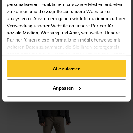
personalisieren, Funktionen für soziale Medien anbieten
zu können und die Zugriffe auf unsere Website zu
analysieren. Ausserdem geben wir Informationen zu Ihrer
Verwendung unserer Website an unsere Partner für
Beschreibung
soziale Medien, Werbung und Analysen weiter. Unsere
Partner führen diese Informationen möglicherweise mit
weiteren Daten zusammen, die Sie ihnen bereitgestellt
haben oder die sie im Rahmen Ihrer Nutzung der Dienste
Spezifikation
gesammelt haben.
Alle zulassen
Anpassen
Das könnte dich auch interessieren
NosiLife Pro Trouser III ansehen
NosiLife Cargo