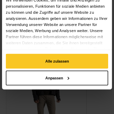
personalisieren, Funktionen für soziale Medien anbieten
zu können und die Zugriffe auf unsere Website zu
analysieren. Ausserdem geben wir Informationen zu Ihrer
Beschreibung
Verwendung unserer Website an unsere Partner für
soziale Medien, Werbung und Analysen weiter. Unsere
Partner führen diese Informationen möglicherweise mit
Spezifikation
weiteren Daten zusammen, die Sie ihnen bereitgestellt
haben oder die sie im Rahmen Ihrer Nutzung der Dienste
gesammelt haben.
Alle zulassen
Das könnte dich auch interessieren
Anpassen
NosiLife Pro Trouser III ansehen
NosiLife Pro T