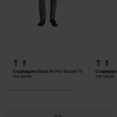
pebble
woodland green
pebble
wood
Craghoppers
NosiLife Pro Trouser III
Craghoppe
CHF
124.90
CHF
124.90