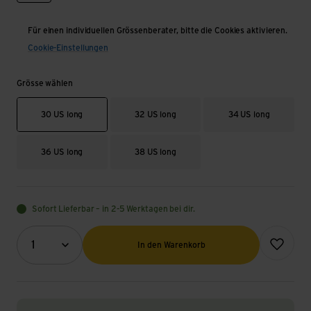
Für einen individuellen Grössenberater, bitte die Cookies aktivieren.
Cookie-Einstellungen
Grösse wählen
30 US long
32 US long
34 US long
36 US long
38 US long
Sofort Lieferbar – in 2-5 Werktagen bei dir.
Menge (Optional)
Zur Wunsch
1
In den Warenkorb