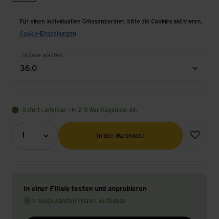
Für einen individuellen Grössenberater, bitte die Cookies aktivieren.
Cookie-Einstellungen
Grösse wählen
36.0
Sofort Lieferbar – in 2-5 Werktagen bei dir.
Menge (Optional)
Zur Wunsch
1
In den Warenkorb
In einer Filiale testen und anprobieren
In ausgewählten Filialen verfügbar