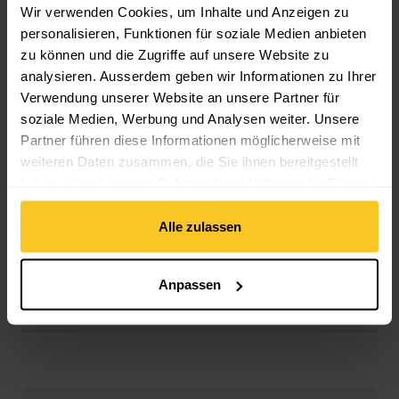
Merkmale Schuhe: wassertauglich
Wir verwenden Cookies, um Inhalte und Anzeigen zu
Schuhgrösse EU: 36 EU
personalisieren, Funktionen für soziale Medien anbieten
zu können und die Zugriffe auf unsere Website zu
analysieren. Ausserdem geben wir Informationen zu Ihrer
Material
Verwendung unserer Website an unsere Partner für
Obermaterial Zusammensetzung: Synthetik
soziale Medien, Werbung und Analysen weiter. Unsere
Sohlenmaterial: Synthetik
Partner führen diese Informationen möglicherweise mit
weiteren Daten zusammen, die Sie ihnen bereitgestellt
haben oder die sie im Rahmen Ihrer Nutzung der Dienste
gesammelt haben.
Beschreibung
Alle zulassen
Anpassen
Spezifikation