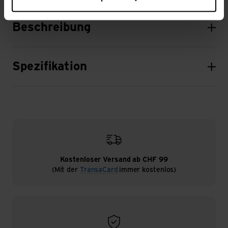
Beschreibung
Spezifikation
Kostenloser Versand ab CHF 99
(Mit der
TransaCard
immer kostenlos)