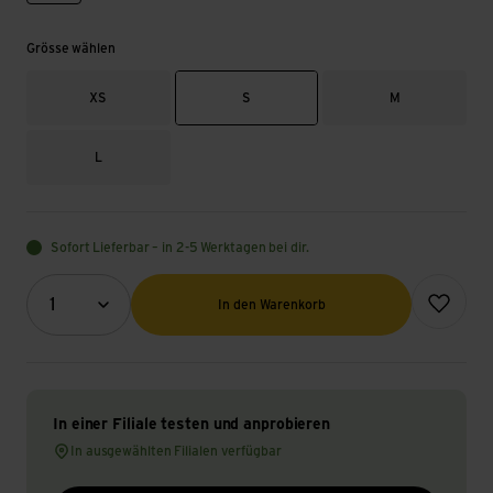
Grösse wählen
XS
S
M
L
Sofort Lieferbar – in 2-5 Werktagen bei dir.
Menge (Optional)
Zur Wunsch
1
In den Warenkorb
In einer Filiale testen und anprobieren
In ausgewählten Filialen verfügbar