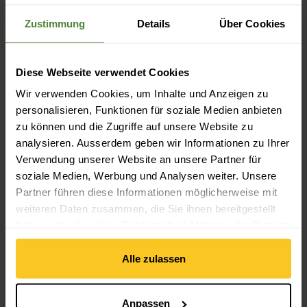
Merkmale: reflektierend
Handschuhe Typ: Fingerhandschuh
Zustimmung
Details
Über Cookies
Nachhaltigkeit
Diese Webseite verwendet Cookies
Nachhaltigkeit: Umweltschutz
Wir verwenden Cookies, um Inhalte und Anzeigen zu
personalisieren, Funktionen für soziale Medien anbieten
Materialeigenschaft
zu können und die Zugriffe auf unsere Website zu
analysieren. Ausserdem geben wir Informationen zu Ihrer
Materialeigenschaft: wasserdicht | winddicht | atmungsaktiv |
schnell trocknend | Membrane | imprägniert (DWR) |
Verwendung unserer Website an unsere Partner für
feuchtigkeitsregulierend | formstabil
soziale Medien, Werbung und Analysen weiter. Unsere
Partner führen diese Informationen möglicherweise mit
weiteren Daten zusammen, die Sie ihnen bereitgestellt
Material
haben oder die sie im Rahmen Ihrer Nutzung der Dienste
Material Zusammensetzung: 35% Polyamid | 35% Polyester
gesammelt haben.
| 20% Polyurethan | 10% Elastan
Alle zulassen
Material mit tierischem Ursprung: Kein tierisches Material
Anpassen