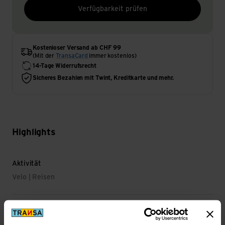
Verfügbarkeit prüfen
Kostenloser Versand ab CHF 99
(Mit der
TransaCard
immer kostenlos)
14-Tage Widerrufsrecht
Sicheres Bezahlen mit Twint, Kreditkarte und mehr.
Highlights
Aktivität
Velo | Reisen
Wichtigste Eigenschaft