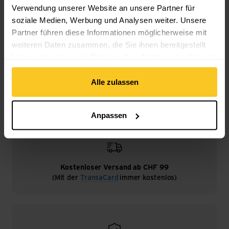
Verwendung unserer Website an unsere Partner für
soziale Medien, Werbung und Analysen weiter. Unsere
Partner führen diese Informationen möglicherweise mit
Beschreibung
weiteren Daten zusammen, die Sie ihnen bereitgestellt
haben oder die sie im Rahmen Ihrer Nutzung der Dienste
gesammelt haben.
Spezifikation
Alle zulassen
Anpassen
Kostenloser Versand ab CHF 99
(Mit der
TransaCard
immer kostenlos)