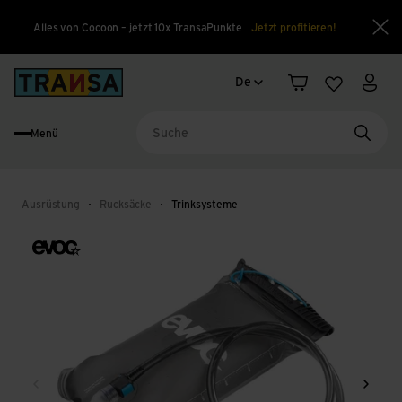
Alles von Cocoon – jetzt 10x TransaPunkte
Jetzt profitieren!
Sch
Sprachwechsel
Back to home
De
Warenkorb
Merkliste
Mein
Menü
Suche
Ausrüstung
Rucksäcke
Trinksysteme
Zurück
Weite