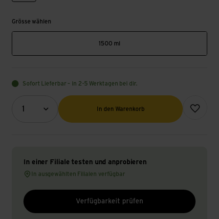
Grösse wählen
1500 ml
Sofort Lieferbar – in 2-5 Werktagen bei dir.
Menge (Optional)
Zur Wunsch
1
In den Warenkorb
In einer Filiale testen und anprobieren
In ausgewählten Filialen verfügbar
Verfügbarkeit prüfen