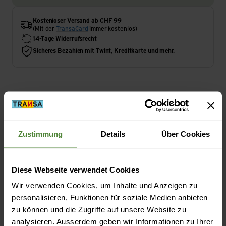
Kostenloser Versand ab CHF 99
(Mit der
TransaCard
immer kostenlos)
14-Tage Widerrufsrecht
Sicheres Bezahlen mit Twint, Kreditkarte und mehr.
Highlights
Zustimmung
Details
Über Cookies
Aktivität
Wandern | Reisen | Camping
Diese Webseite verwendet Cookies
Wir verwenden Cookies, um Inhalte und Anzeigen zu
Masse/Gewicht
personalisieren, Funktionen für soziale Medien anbieten
Gewicht in Gramm: 125 g
zu können und die Zugriffe auf unsere Website zu
analysieren. Ausserdem geben wir Informationen zu Ihrer