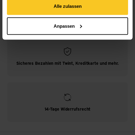
Alle zulassen
Kostenloser Versand ab CHF 99
(Mit der
TransaCard
immer kostenlos)
Anpassen
Sicheres Bezahlen mit Twint, Kreditkarte und mehr.
14-Tage Widerrufsrecht