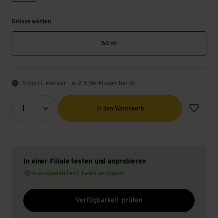
Grösse wählen
60 ml
Sofort Lieferbar – in 2-5 Werktagen bei dir.
Menge (Optional)
Zur Wunsch
1
In den Warenkorb
In einer Filiale testen und anprobieren
In ausgewählten Filialen verfügbar
Verfügbarkeit prüfen