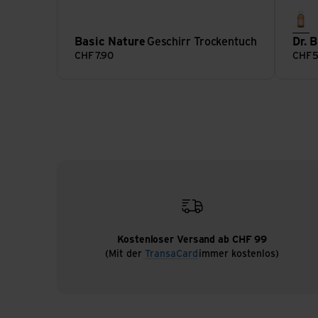
te
Basic Nature
Geschirr Trockentuch
Dr. 
CHF
7.90
CHF
5
Kostenloser Versand ab CHF 99
(Mit der
TransaCard
immer kostenlos)