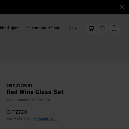
Sch
Sprachwechsel
hhaltigkeit
Secondhand-Shop
De
Warenkorb
Merkliste
Mein K
GSI OUTDOORS
Red Wine Glass Set
Artikelnummer: 141882-001
CHF
27.90
inkl. MwSt. | exkl.
Versandkosten