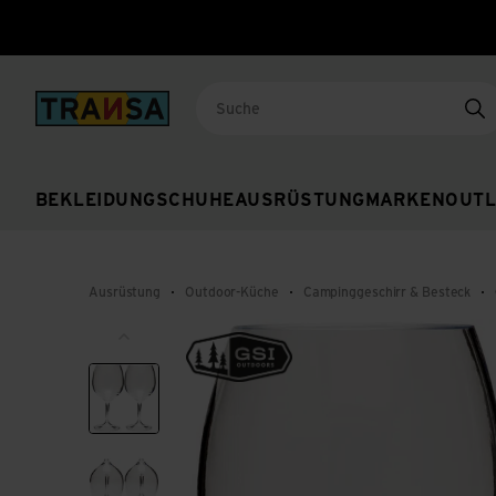
Back to home
Su
BEKLEIDUNG
SCHUHE
AUSRÜSTUNG
MARKEN
OUTL
Ausrüstung
Outdoor-Küche
Campinggeschirr & Besteck