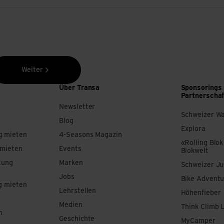
Weiter
Über Transa
Sponsorings
Partnerscha
Newsletter
Schweizer W
Blog
Explora
g mieten
4-Seasons Magazin
«Rolling Blok
 mieten
Events
Blokwelt
tung
Marken
Schweizer J
Jobs
Bike Adventu
g mieten
Lehrstellen
Höhenfieber
Medien
Think Climb 
n
Geschichte
MyCamper