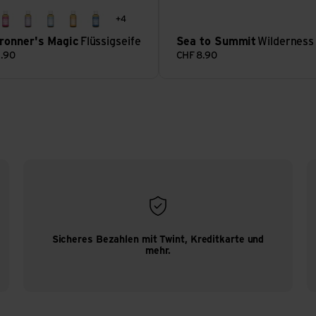
+4
ebaum
rose
lavendel
natural mild
zitrus orange
pfefferminze
Bronner's Magic
Flüssigseife
Sea to Summit
Wildernes
.90
CHF
8.90
Sicheres Bezahlen mit Twint, Kreditkarte und
mehr.