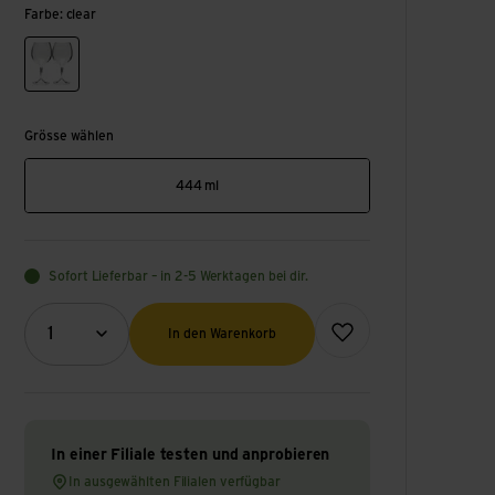
Farbe: clear
clear
Grösse wählen
444 ml
Sofort Lieferbar – in 2-5 Werktagen bei dir.
Menge (Optional)
Zur Wunschliste hinzufüge
1
In den Warenkorb
In einer Filiale testen und anprobieren
In ausgewählten Filialen verfügbar