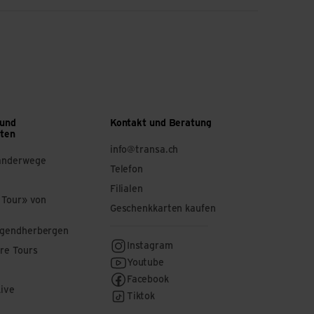
 und
Kontakt und Beratung
ften
info@transa.ch
anderwege
Telefon
Filialen
 Tour» von
Geschenkkarten kaufen
ugendherbergen
Instagram
re Tours
Youtube
Facebook
Live
Tiktok