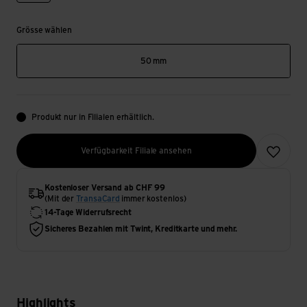
Grösse wählen
50 mm
Produkt nur in Filialen erhältlich.
Zur Wunsch
Verfügbarkeit Filiale ansehen
Kostenloser Versand ab CHF 99
(Mit der
TransaCard
immer kostenlos)
14-Tage Widerrufsrecht
Sicheres Bezahlen mit Twint, Kreditkarte und mehr.
Highlights