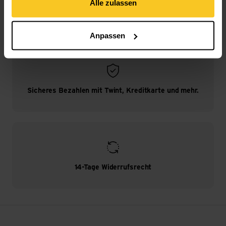
Alle zulassen
Kostenloser Versand ab CHF 99
(Mit der
TransaCard
immer kostenlos)
Anpassen
Sicheres Bezahlen mit Twint, Kreditkarte und mehr.
14-Tage Widerrufsrecht