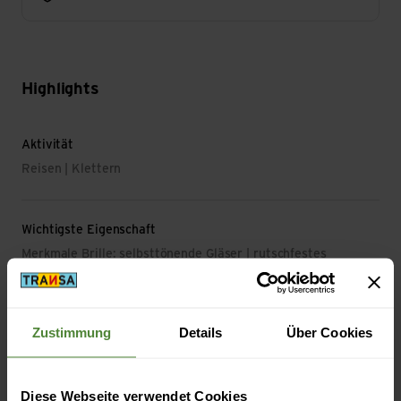
Highlights
Aktivität
Reisen | Klettern
Wichtigste Eigenschaft
Merkmale Brille: selbsttönende Gläser | rutschfestes
Nasenpad | rutschfeste Bügelenden
Filterstufe: 1 | 2 | 3
Zustimmung
Details
Über Cookies
UV-Schutz
UV-Schutz: 100 % UVA, UVB, UVC
Diese Webseite verwendet Cookies