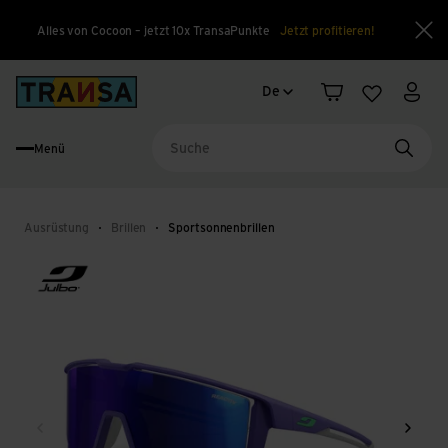
Alles von Cocoon – jetzt 10x TransaPunkte
Jetzt profitieren!
Sch
Sprachwechsel
Back to home
De
Warenkorb
Merkliste
Mein
Menü
Suche
Ausrüstung
Brillen
Sportsonnenbrillen
Zurück
Weite