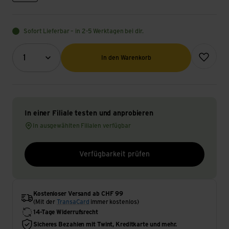
Sofort Lieferbar – in 2-5 Werktagen bei dir.
Menge (Optional)
Zur Wunsch
1
In den Warenkorb
In einer Filiale testen und anprobieren
In ausgewählten Filialen verfügbar
Verfügbarkeit prüfen
Kostenloser Versand ab CHF 99
(Mit der
TransaCard
immer kostenlos)
14-Tage Widerrufsrecht
Sicheres Bezahlen mit Twint, Kreditkarte und mehr.