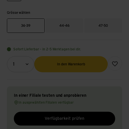
Grösse wählen
36-39
44-46
47-50
Sofort Lieferbar – in 2-5 Werktagen bei dir.
Menge (Optional)
Zur Wunsch
1
In den Warenkorb
In einer Filiale testen und anprobieren
In ausgewählten Filialen verfügbar
Verfügbarkeit prüfen