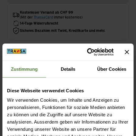
Kostenloser Versand ab CHF 99
(Mit der
TransaCard
immer kostenlos)
14-Tage Widerrufsrecht
Sicheres Bezahlen mit Twint, Kreditkarte und mehr.
Highlights
Zustimmung
Details
Über Cookies
Materialeigenschaft
Diese Webseite verwendet Cookies
Materialeigenschaft: wärmeisolierend |
feuchtigkeitsregulierend
Wir verwenden Cookies, um Inhalte und Anzeigen zu
personalisieren, Funktionen für soziale Medien anbieten
zu können und die Zugriffe auf unsere Website zu
analysieren. Ausserdem geben wir Informationen zu Ihrer
Verwendung unserer Website an unsere Partner für
Beschreibung