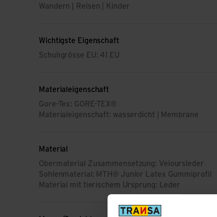
Wandern | Reisen | Kinder
Wichtigste Eigenschaft
Schuhgrösse EU: 41 EU
Materialeigenschaft
Gore-Tex: GORE-TEX®
Materialeigenschaft: wasserdicht | Membrane
Material
Obermaterial Zusammensetzung: Veloursleder
Sohlenmaterial: MTH® Junior Latex Gummiprofil
Material mit tierischem Ursprung: Leder