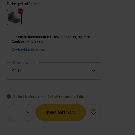
Farbe: petrol/lemon
petrol/lemon
Für einen individuellen Grössenberater, bitte die
Cookies aktivieren.
Cookie-Einstellungen
Grösse wählen
41.0
Sofort Lieferbar – in 2-5 Werktagen bei dir.
Menge (Optional)
Zur Wunschliste hinzufüge
1
In den Warenkorb