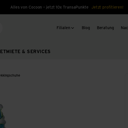
Alles von Cocoon – jetzt 10x TransaPunkte
Jetzt profitieren!
Filialen
Blog
Beratung
Nac
che
ET
MIETE & SERVICES
ekkingschuhe