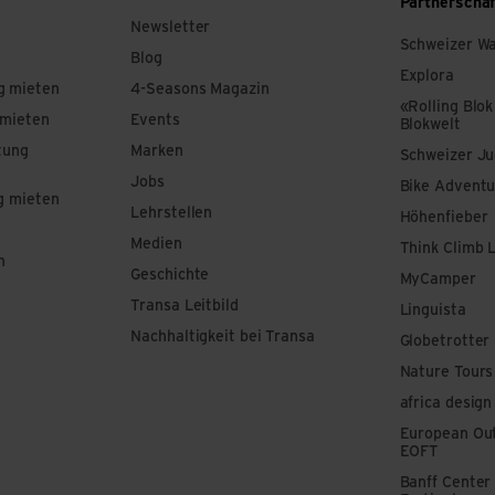
Partnerscha
Newsletter
Schweizer W
Blog
Explora
g mieten
4-Seasons Magazin
«Rolling Blok
 mieten
Events
Blokwelt
tung
Marken
Schweizer J
Jobs
Bike Adventu
g mieten
Lehrstellen
Höhenfieber
Medien
Think Climb 
n
Geschichte
MyCamper
Transa Leitbild
Linguista
Nachhaltigkeit bei Transa
Globetrotter
Nature Tours
africa design
European Out
EOFT
Banff Center