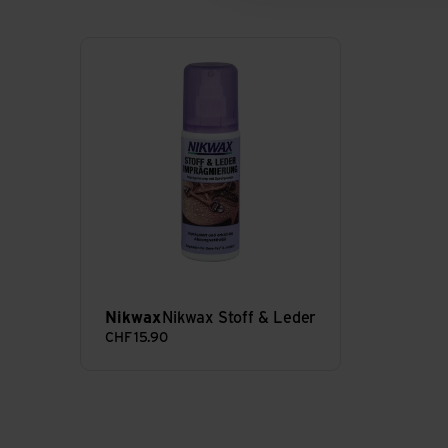
Nikwax Stoff & Leder ansehen
Nikwax
Nikwax Stoff & Leder
CHF
15.90