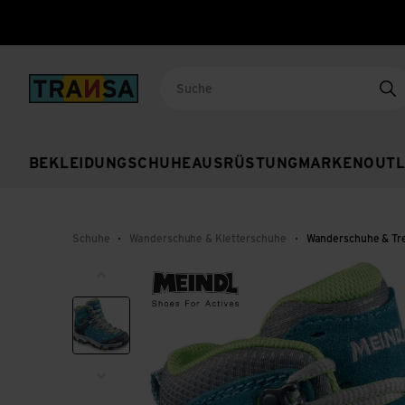
Back to home
Su
BEKLEIDUNG
SCHUHE
AUSRÜSTUNG
MARKEN
OUTL
Schuhe
Wanderschuhe & Kletterschuhe
Wanderschuhe & Tr