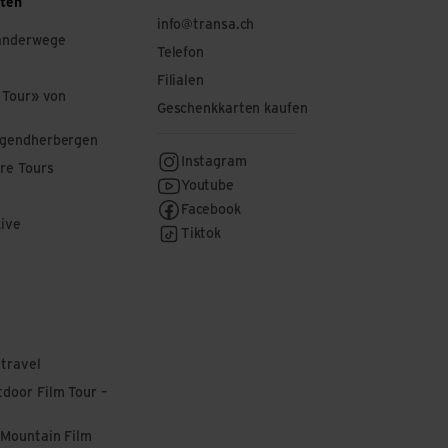
ften
info@transa.ch
anderwege
Telefon
Filialen
 Tour» von
Geschenkkarten kaufen
ugendherbergen
Instagram
re Tours
Youtube
Facebook
Live
Tiktok
 travel
door Film Tour –
 Mountain Film