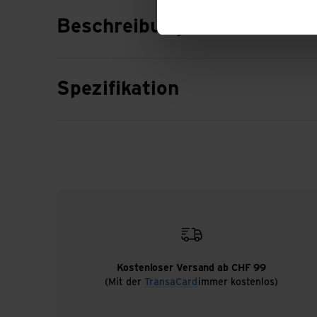
Beschreibung
Spezifikation
Kostenloser Versand ab CHF 99
(Mit der
TransaCard
immer kostenlos)