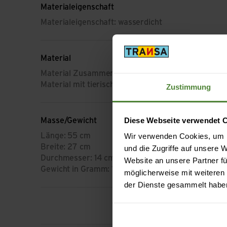
Materialeigenschaft
Materialeigenschaft: wasserdicht
Material
Material Zusammensetzung: Polyamid (Nylon)
Material mit tierischem Ursprung: Kein tierisches 
Zustimmung
Diese Webseite verwendet 
Masse/Gewicht
Länge: 55 cm
Wir verwenden Cookies, um I
Breite: 27 cm
und die Zugriffe auf unsere
Durchmesser: 14 cm
Website an unsere Partner fü
Gewicht in Gramm: 129 g
möglicherweise mit weiteren
der Dienste gesammelt habe