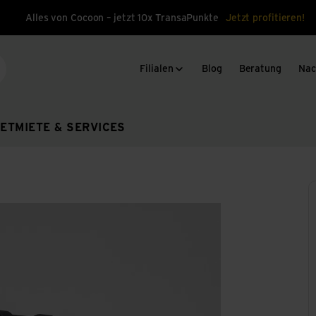
Alles von Cocoon – jetzt 10x TransaPunkte
Jetzt profitieren!
Filialen
Blog
Beratung
Nac
che
ET
MIETE & SERVICES