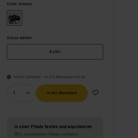
Farbe: schwarz
schwarz
Grösse wählen
8 Liter
Sofort Lieferbar – in 2-5 Werktagen bei dir.
Menge (Optional)
Zur Wunschliste hinzufüge
1
In den Warenkorb
In einer Filiale testen und anprobieren
In ausgewählten Filialen verfügbar