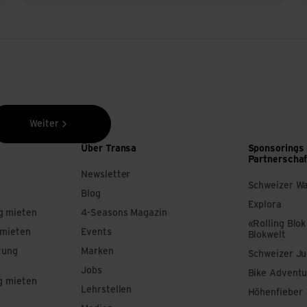
Weiter
Über Transa
Sponsorings
Partnerscha
Newsletter
Schweizer W
Blog
Explora
g mieten
4-Seasons Magazin
«Rolling Blok
 mieten
Events
Blokwelt
tung
Marken
Schweizer J
Jobs
Bike Adventu
g mieten
Lehrstellen
Höhenfieber