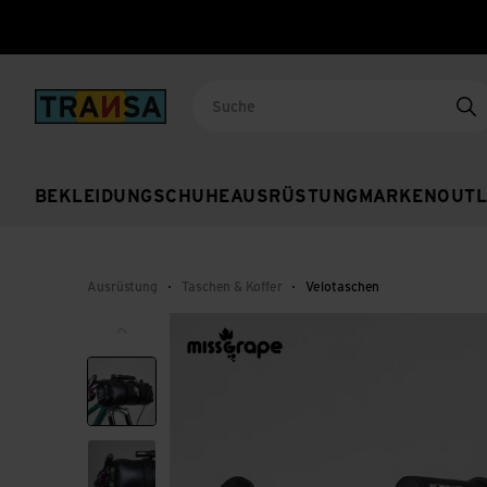
Back to home
Su
BEKLEIDUNG
SCHUHE
AUSRÜSTUNG
MARKEN
OUTL
Ausrüstung
Taschen & Koffer
Velotaschen