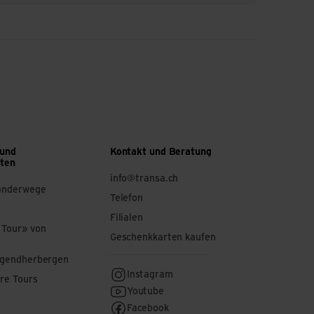
 und
Kontakt und Beratung
ften
info@transa.ch
anderwege
Telefon
Filialen
 Tour» von
Geschenkkarten kaufen
ugendherbergen
Instagram
re Tours
Youtube
Facebook