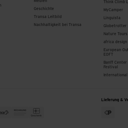
Medien
Think Climb 
n
Geschichte
MyCamper
Transa Leitbild
Linguista
Nachhaltigkeit bei Transa
Globetrotter
Nature Tours
africa design
European Out
EOFT
Banff Center
Festival
Internationa
Lieferung & V