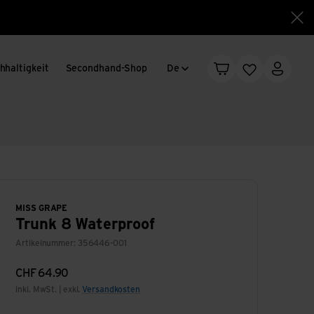
Sch
Sprachwechsel
hhaltigkeit
Secondhand-Shop
De
Warenkorb
Merkliste
Mein K
MISS GRAPE
Trunk 8 Waterproof
Artikelnummer: 356446-001
CHF
64.90
inkl. MwSt. | exkl.
Versandkosten