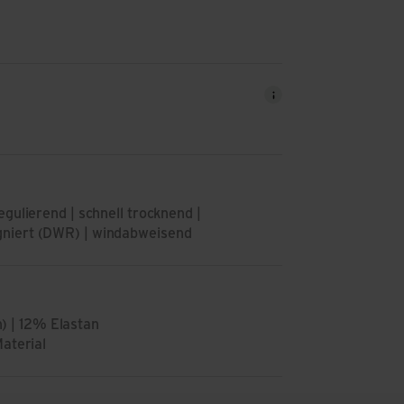
gulierend | schnell trocknend |
gniert (DWR) | windabweisend
 | 12% Elastan
Material