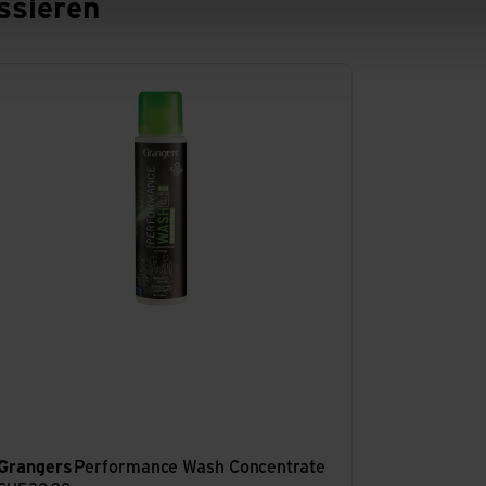
ssieren
formance Wash Concentrate ansehen
Grangers
Performance Wash Concentrate