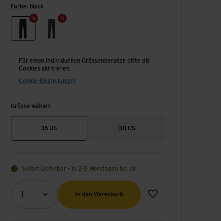
Farbe: black
black
oak green
Für einen individuellen Grössenberater, bitte die
Cookies aktivieren.
Cookie-Einstellungen
Grösse wählen
36 US
38 US
Sofort Lieferbar – in 2-5 Werktagen bei dir.
Menge (Optional)
Zur Wunschliste hinzufüge
1
In den Warenkorb