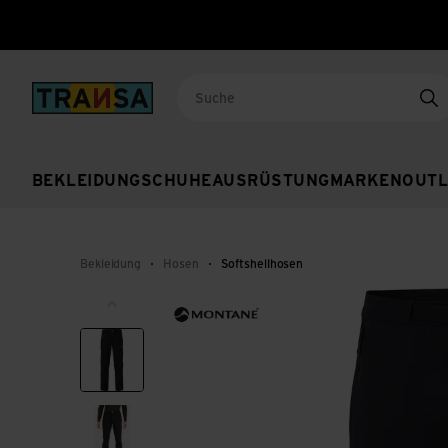
Back to home
Su
BEKLEIDUNG
SCHUHE
AUSRÜSTUNG
MARKEN
OUTL
Bekleidung
Hosen
Softshellhosen