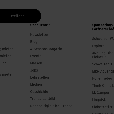
Weiter
Über Transa
Sponsorings
Partnerscha
Newsletter
Schweizer W
Blog
Explora
g mieten
4-Seasons Magazin
«Rolling Blok
 mieten
Events
Blokwelt
tung
Marken
Schweizer J
Jobs
Bike Adventu
g mieten
Lehrstellen
Höhenfieber
Medien
Think Climb 
n
Geschichte
MyCamper
Transa Leitbild
Linguista
Nachhaltigkeit bei Transa
Globetrotter