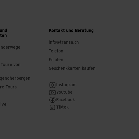
 und
Kontakt und Beratung
ften
info@transa.ch
anderwege
Telefon
Filialen
 Tour» von
Geschenkkarten kaufen
ugendherbergen
Instagram
re Tours
Youtube
Facebook
Live
Tiktok