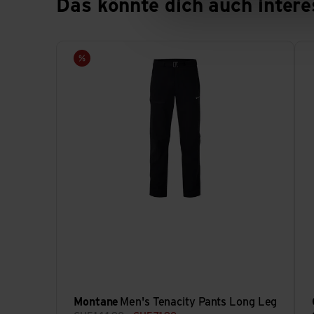
Das könnte dich auch intere
Men's Tenacity Pants Long Leg ansehen
Per
Sale
Montane
Men's Tenacity Pants Long Leg