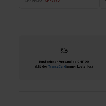
CHF
144.90
CHF
71.90
Kostenloser Versand ab CHF 99
(Mit der
TransaCard
immer kostenlos)