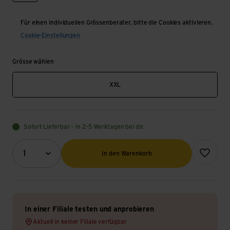
Für einen individuellen Grössenberater, bitte die Cookies aktivieren.
Cookie-Einstellungen
Grösse wählen
XXL
Sofort Lieferbar – in 2-5 Werktagen bei dir.
Menge (Optional)
Zur Wunsch
1
In den Warenkorb
In einer Filiale testen und anprobieren
Aktuell in keiner Filiale verfügbar