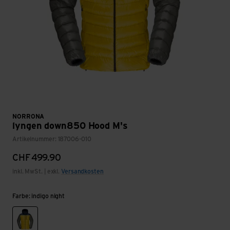
NORRONA
lyngen down850 Hood M's
Artikelnummer: 187006-010
CHF
499.90
inkl. MwSt. | exkl.
Versandkosten
Farbe: indigo night
indigo night