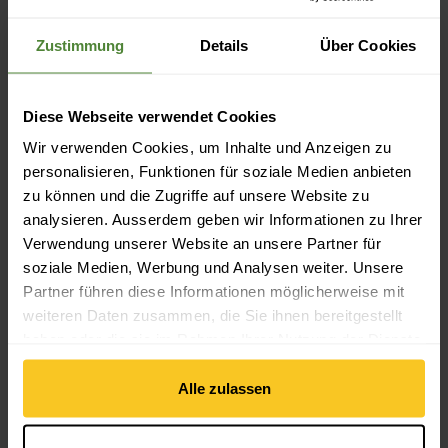
Nachhaltigkeit: Faire Produktion | Umweltschutz |
Tierwohl
Zustimmung
Details
Über Cookies
Materialeigenschaft
Diese Webseite verwendet Cookies
Wassersäule: 20000 mm
Wir verwenden Cookies, um Inhalte und Anzeigen zu
Materialeigenschaft: atmungsaktiv | Membrane | imprägniert
personalisieren, Funktionen für soziale Medien anbieten
(DWR) | wasserdicht | winddicht
zu können und die Zugriffe auf unsere Website zu
analysieren. Ausserdem geben wir Informationen zu Ihrer
Verwendung unserer Website an unsere Partner für
Material
soziale Medien, Werbung und Analysen weiter. Unsere
Material Zusammensetzung: 49% Polyamid | 51% Polyamid
(aus Recycling)
Partner führen diese Informationen möglicherweise mit
Material mit tierischem Ursprung: Wolle
weiteren Daten zusammen, die Sie ihnen bereitgestellt
haben oder die sie im Rahmen Ihrer Nutzung der Dienste
gesammelt haben.
Masse/Gewicht
Alle zulassen
Gewicht in Gramm: 760 g