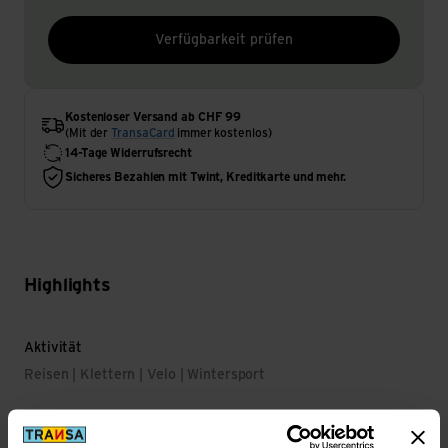
Verfügbarkeit prüfen
Kostenloser Versand ab CHF 99
(Mit der
TransaCard
immer kostenlos)
14-Tage Widerrufsrecht
Sicheres Bezahlen mit Twint, Kreditkarte und mehr.
Highlights
Aktivität
Reisen | Klettern | Velo | Wintersport
Nachhaltigkeit