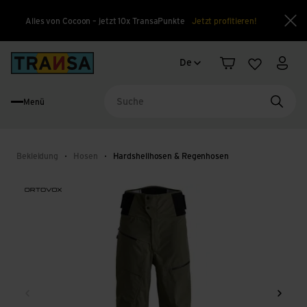
Alles von Cocoon – jetzt 10x TransaPunkte
Jetzt profitieren!
Sch
Sprachwechsel
Back to home
De
Warenkorb
Merkliste
Mein
Menü
Suche
Bekleidung
Hosen
Hardshellhosen & Regenhosen
Zurück
Weite