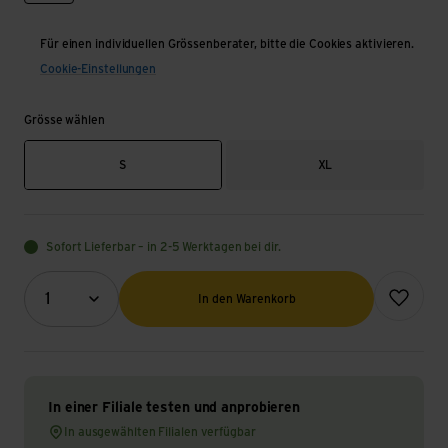
Für einen individuellen Grössenberater, bitte die Cookies aktivieren.
Cookie-Einstellungen
Grösse wählen
S
XL
Sofort Lieferbar – in 2-5 Werktagen bei dir.
Menge (Optional)
Zur Wunsch
1
In den Warenkorb
In einer Filiale testen und anprobieren
In ausgewählten Filialen verfügbar