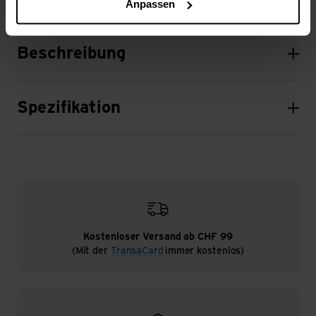
Anpassen
Beschreibung
Spezifikation
Kostenloser Versand ab CHF 99
(Mit der
TransaCard
immer kostenlos)