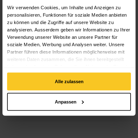
Material
Wir verwenden Cookies, um Inhalte und Anzeigen zu
Material Zusammensetzung: EPS (expandiertes Polystyrol)
personalisieren, Funktionen für soziale Medien anbieten
Material mit tierischem Ursprung: Kein tierisches Material
zu können und die Zugriffe auf unsere Website zu
analysieren. Ausserdem geben wir Informationen zu Ihrer
Verwendung unserer Website an unsere Partner für
Masse/Gewicht
soziale Medien, Werbung und Analysen weiter. Unsere
Gewicht in Gramm: 700 g
Partner führen diese Informationen möglicherweise mit
weiteren Daten zusammen, die Sie ihnen bereitgestellt
haben oder die sie im Rahmen Ihrer Nutzung der Dienste
gesammelt haben.
Alle zulassen
Beschreibung
Anpassen
Spezifikation