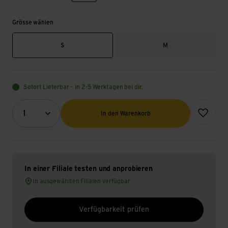
Grösse wählen
S
M
Sofort Lieferbar – in 2-5 Werktagen bei dir.
Menge (Optional)
Zur Wunsch
1
In den Warenkorb
In einer Filiale testen und anprobieren
In ausgewählten Filialen verfügbar
Verfügbarkeit prüfen