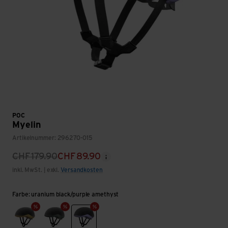
POC
Myelin
Artikelnummer: 296270-015
CHF
179.90
CHF
89.90
inkl. MwSt. | exkl.
Versandkosten
Farbe: uranium black/purple amethyst
cerussite kashima
epidote green
uranium black/purple amethyst