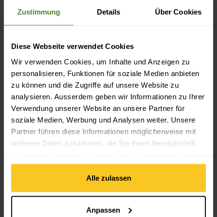
Merkmale: reflektierend
Zustimmung
Details
Über Cookies
Nachhaltigkeit
Diese Webseite verwendet Cookies
Nachhaltigkeit: Umweltschutz
Wir verwenden Cookies, um Inhalte und Anzeigen zu
personalisieren, Funktionen für soziale Medien anbieten
Materialeigenschaft
zu können und die Zugriffe auf unsere Website zu
Wassersäule: 10000 mm
analysieren. Ausserdem geben wir Informationen zu Ihrer
Materialeigenschaft: wasserdicht | winddicht | atmungsaktiv |
Verwendung unserer Website an unsere Partner für
feuchtigkeitsregulierend | schnell trocknend | leicht |
soziale Medien, Werbung und Analysen weiter. Unsere
formstabil | langlebig
Partner führen diese Informationen möglicherweise mit
weiteren Daten zusammen, die Sie ihnen bereitgestellt
Material
haben oder die sie im Rahmen Ihrer Nutzung der Dienste
gesammelt haben.
Material Zusammensetzung: 100% Polyester (aus Recycling)
Material mit tierischem Ursprung: Kein tierisches Material
Alle zulassen
Anpassen