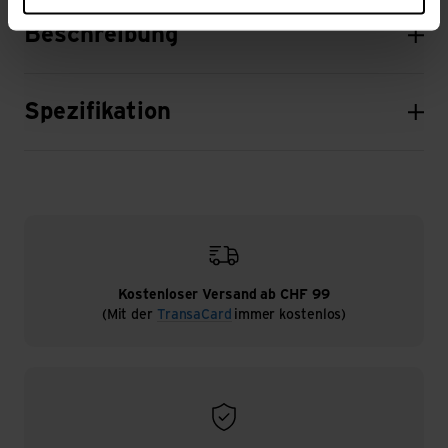
Beschreibung
Spezifikation
Kostenloser Versand ab CHF 99
(Mit der
TransaCard
immer kostenlos)