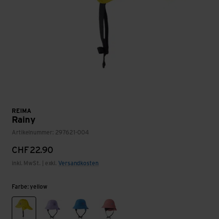
REIMA
Rainy
Artikelnummer: 297621-004
CHF
22.90
inkl. MwSt. | exkl.
Versandkosten
Farbe: yellow
yellow
blooming lilac
cool blue
rose blush