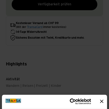
Verfügbarkeit prüfen
Kostenloser Versand ab CHF 99
(Mit der
TransaCard
immer kostenlos)
14-Tage Widerrufsrecht
Sicheres Bezahlen mit Twint, Kreditkarte und mehr.
Highlights
Aktivität
Wandern | Reisen | Freizeit | Kinder
Wichtigste Eigenschaft