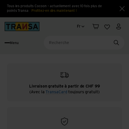
Tous les produits Cocoon – actuellement avec 10 fois plus de
points Transa
Profitez-en dès maintenant !
Fe
Changement de langue
Back to home
Fr
Panier
Liste d'en
Mon 
Menu
Reche
Livraison gratuite à partir de CHF 99
(Avec la
TransaCard
toujours gratuit)