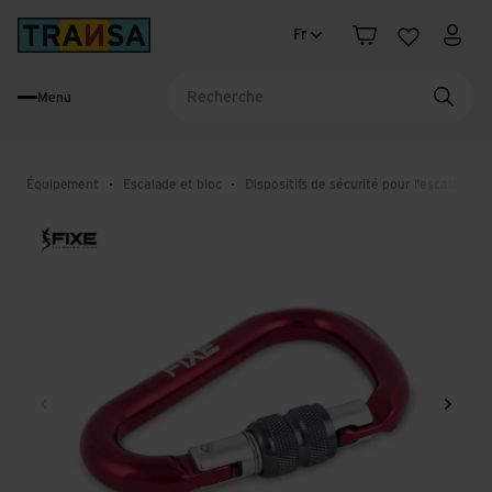
Changement de langue
Back to home
Fr
Panier
Liste d'en
Mon 
Menu
Reche
Équipement
Escalade et bloc
Dispositifs de sécurité pour l'escalade
Retour
Conti