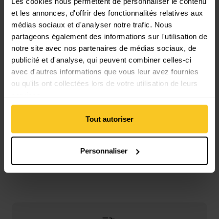
Les cookies nous permettent de personnaliser le contenu
Type de fermeture du mousqueton: Keylock
et les annonces, d'offrir des fonctionnalités relatives aux
médias sociaux et d'analyser notre trafic. Nous
partageons également des informations sur l'utilisation de
Masse/poids
notre site avec nos partenaires de médias sociaux, de
Poids en grammes: 88 g
publicité et d'analyse, qui peuvent combiner celles-ci
avec d'autres informations que vous leur avez fournies
ou qu'ils ont collectées lors de votre utilisation de leurs
services.
Description
Tout autoriser
Spécification
Personnaliser