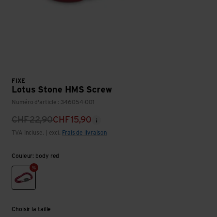
FIXE
Lotus Stone HMS Screw
Numéro d'article : 346054-001
CHF
22,90
CHF
15,90
TVA incluse. | excl.
Frais de livraison
Couleur: body red
body red
Choisir la taille