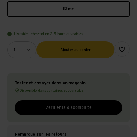
113 mm
Livrable - chez toi en 2-5 jours ouvrables.
Quantité (optionnel)
Ajouter à l
1
Ajouter au panier
Tester et essayer dans un magasin
Disponible dans certaines succursales
Vérifier la disponibilité
Remarque sur les retours