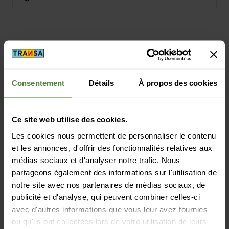
Points forts
Consentement
Détails
À propos des cookies
Masse/poids
Poids en grammes: 60 g
Ce site web utilise des cookies.
Les cookies nous permettent de personnaliser le contenu
et les annonces, d'offrir des fonctionnalités relatives aux
Description
médias sociaux et d'analyser notre trafic. Nous
partageons également des informations sur l'utilisation de
notre site avec nos partenaires de médias sociaux, de
publicité et d'analyse, qui peuvent combiner celles-ci
Spécification
avec d'autres informations que vous leur avez fournies
ou qu'ils ont collectées lors de votre utilisation de leurs