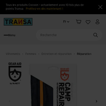
Tous les produits Cocoon – actuellement avec 10 fois plus de
points Transa
Profitez-en dès maintenant !
Fe
Changement de langue
Back to home
Fr
Panier
Liste d'en
Mon 
Menu
Reche
Vêtements
Femmes
Entretien et réparation
Réparation
Retour
Conti