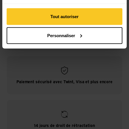
services.
Tout autoriser
Personnaliser
Livraison gratuite à partir de CHF 99
(Avec la
TransaCard
toujours gratuit)
Paiement sécurisé avec Twint, Visa et plus encore
14 jours de droit de rétractation