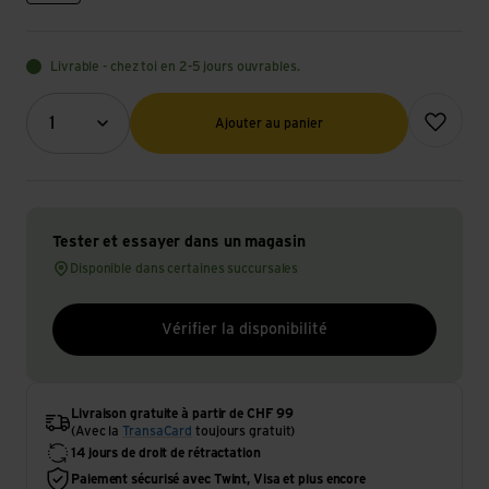
Livrable - chez toi en 2-5 jours ouvrables.
Quantité (optionnel)
Ajouter à l
1
Ajouter au panier
Tester et essayer dans un magasin
Disponible dans certaines succursales
Vérifier la disponibilité
Livraison gratuite à partir de CHF 99
(Avec la
TransaCard
toujours gratuit)
14 jours de droit de rétractation
Paiement sécurisé avec Twint, Visa et plus encore