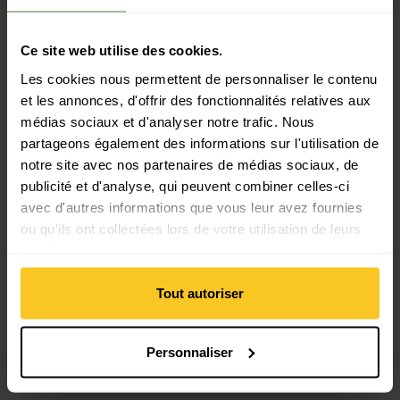
de pluie (hardshell) le plus longtemps
possible, tu dois le laver
Ce site web utilise des cookies.
régulièrement avec une lessive
Les cookies nous permettent de personnaliser le contenu
spéciale. Sinon, la transpiration et le
et les annonces, d'offrir des fonctionnalités relatives aux
sébum peuvent à la longue provoquer
médias sociaux et d'analyser notre trafic. Nous
une délamination et détruire le
partageons également des informations sur l'utilisation de
produit de manière irréversible.»
notre site avec nos partenaires de médias sociaux, de
publicité et d'analyse, qui peuvent combiner celles-ci
avec d'autres informations que vous leur avez fournies
Reto
ou qu'ils ont collectées lors de votre utilisation de leurs
Acheteur Vêtements, Office Zürich
services.
Tout autoriser
Personnaliser
Description