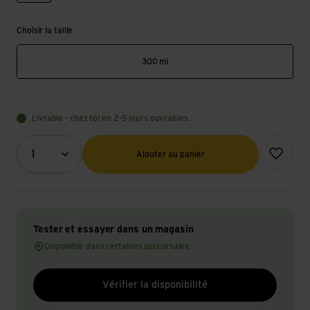
Choisir la taille
300 ml
Livrable - chez toi en 2-5 jours ouvrables.
Quantité (optionnel)
Ajouter à l
1
Ajouter au panier
Tester et essayer dans un magasin
Disponible dans certaines succursales
Vérifier la disponibilité