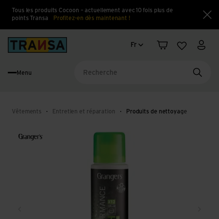
Tous les produits Cocoon – actuellement avec 10 fois plus de
points Transa
Profitez-en dès maintenant !
Fe
Changement de langue
Back to home
Fr
Panier
Liste d'en
Mon 
Menu
Reche
Vêtements
Entretien et réparation
Produits de nettoyage
Retour
Conti