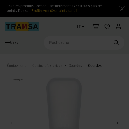
Tous les produits Cocoon – actuellement avec 10 fois plus de
points Transa
Profitez-en dès maintenant !
Fe
Changement de langue
Back to home
Fr
Panier
Liste d'en
Mon 
Menu
Reche
Équipement
Cuisine d'extérieur
Gourdes
Gourdes
Retour
Conti