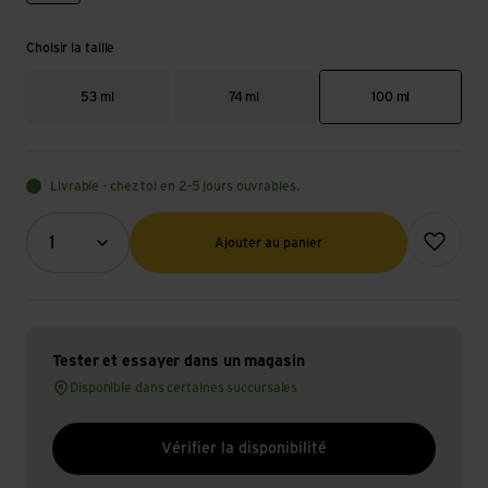
Choisir la taille
53 ml
74 ml
100 ml
Livrable - chez toi en 2-5 jours ouvrables.
Quantité (optionnel)
Ajouter à l
1
Ajouter au panier
Tester et essayer dans un magasin
Disponible dans certaines succursales
Vérifier la disponibilité