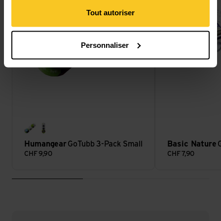
Tout autoriser
Personnaliser
-
black/black/black
Humangear
GoTubb 3-Pack Small
Basic Nature
CHF
9,90
CHF
7,90