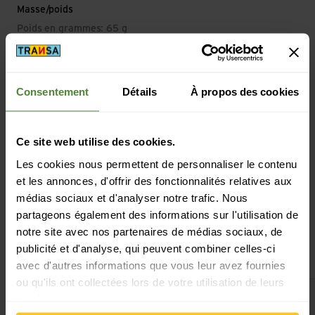
Masse/poids
Poids en grammes: 65 g
Consentement
Détails
À propos des cookies
Description
Ce site web utilise des cookies.
Les cookies nous permettent de personnaliser le contenu
Spécification
et les annonces, d'offrir des fonctionnalités relatives aux
médias sociaux et d'analyser notre trafic. Nous
partageons également des informations sur l'utilisation de
notre site avec nos partenaires de médias sociaux, de
publicité et d'analyse, qui peuvent combiner celles-ci
Cela pourrait aussi t'intéresser
avec d'autres informations que vous leur avez fournies
ou qu'ils ont collectées lors de votre utilisation de leurs
Voir GoTubb 3-Pack Small
Voir Geschirr Tro
services.