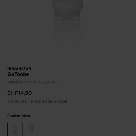
HUMANGEAR
GoToob+
Numéro d'article : 156324-013
CHF
14,90
TVA incluse. | excl.
Frais de livraison
Couleur: clear
clear
orange