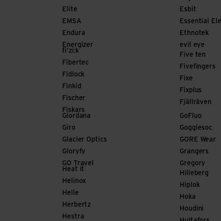
Elite
Esbit
EMSA
Essential El
Endura
Ethnotek
Energizer
evil eye
fi'zi:k
Five ten
Fibertec
Fivefingers
Fidlock
Fixe
Finkid
Fixplus
Fischer
Fjällräven
Fiskars
Giordana
GoFluo
Giro
Gogglesoc
Glacier Optics
GORE Wear
Gloryfy
Grangers
GO Travel
Gregory
Heat it
Hilleberg
Helinox
Hiplok
Helle
Hoka
Herbertz
Houdini
Hestra
Hultafors