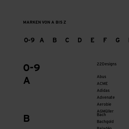
MARKEN VON A BIS Z
0-9
A
B
C
D
E
F
G
22Designs
0-9
Abus
A
ACME
Adidas
Advenate
Aerobie
AGMüller
Bach
B
Bachgold
Baladéo