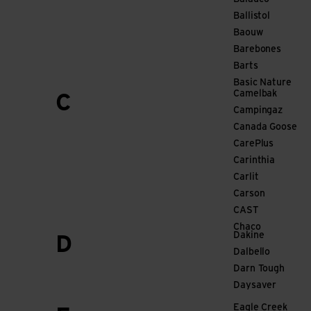
Ballistol
Baouw
Barebones
Barts
Basic Nature
Camelbak
C
Campingaz
Canada Goose
CarePlus
Carinthia
Carlit
Carson
CAST
Chaco
Dakine
D
Dalbello
Darn Tough
Daysaver
Eagle Creek