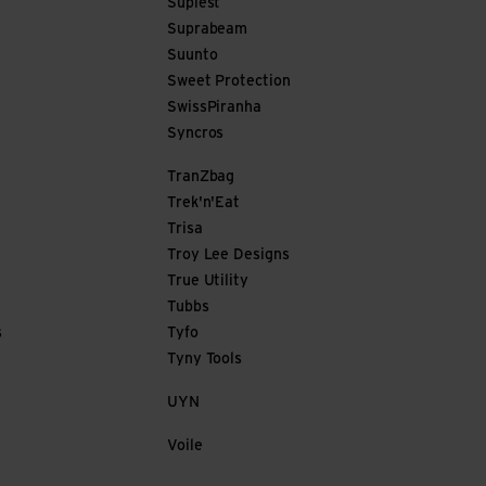
Suplest
Suprabeam
Suunto
Sweet Protection
SwissPiranha
Syncros
TranZbag
Trek'n'Eat
Trisa
Troy Lee Designs
True Utility
Tubbs
s
Tyfo
Tyny Tools
UYN
Voile