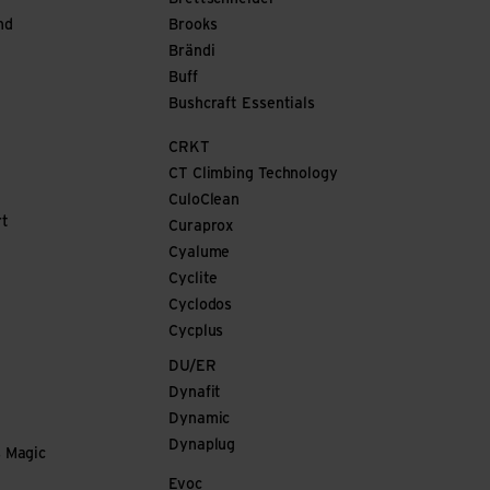
nd
Brooks
Brändi
Buff
Bushcraft Essentials
CRKT
CT Climbing Technology
CuloClean
rt
Curaprox
Cyalume
Cyclite
Cyclodos
Cycplus
DU/ER
Dynafit
Dynamic
Dynaplug
s Magic
Evoc