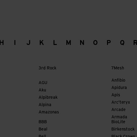
H
I
J
K
L
M
N
O
P
Q
3rd Rock
7Mesh
Anfibio
AGU
Apidura
Aku
Apis
Alpibreak
Arc'teryx
Alpina
Arcade
Amazonas
Armada
BBB
BioLite
Beal
Birkenstock
Bell
Black Crows