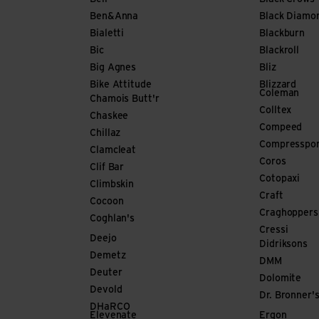
Ben&Anna
Black Diamo
Bialetti
Blackburn
Bic
Blackroll
Big Agnes
Bliz
Bike Attitude
Blizzard
Coleman
Chamois Butt'r
Colltex
Chaskee
Compeed
Chillaz
Compresspo
Clamcleat
Coros
Clif Bar
Cotopaxi
Climbskin
Craft
Cocoon
Craghoppers
Coghlan's
Cressi
Deejo
Didriksons
Demetz
DMM
Deuter
Dolomite
Devold
Dr. Bronner'
DHaRCO
Elevenate
Ergon