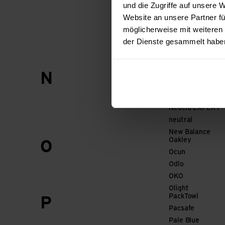
und die Zugriffe auf unsere
mamalila
Website an unsere Partner fü
Mammut
möglicherweise mit weiteren
Marco
der Dienste gesammelt habe
Marker
Marmot
Matador
Nalgene
N
Namuk
NC-17
Neocid EXPERT
neutral
New Balance
Oakley
O
Ocun
Odlo
OKO
Olight
PackTowl
P
Pacsafe
Pale Blue