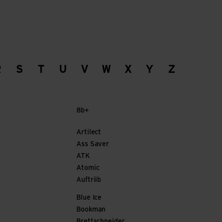
R
S
T
U
V
W
X
Y
Z
8b+
Artilect
Ass Saver
ATK
Atomic
Auftriib
Blue Ice
Bookman
Brettschneider