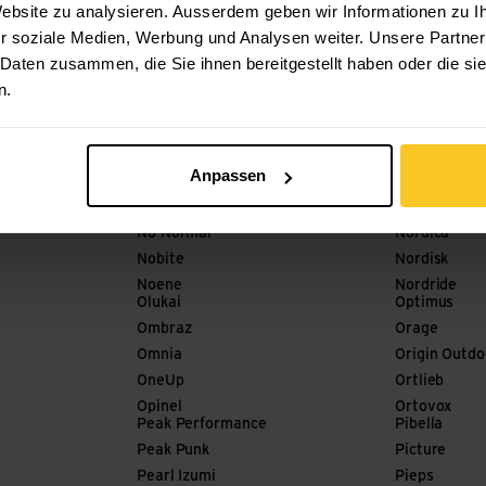
Miss Grape
 Website zu analysieren. Ausserdem geben wir Informationen zu 
Meindl
Mister Baba
r soziale Medien, Werbung und Analysen weiter. Unsere Partner
Merrell
Mode Stone
 Daten zusammen, die Sie ihnen bereitgestellt haben oder die s
meru
Mons Royale
n.
milKit
mont-bell
Millet
Montane
Nikwax
Nograd
Anpassen
Nitecore
Nola
NNormal
Nordic Pock
No Normal
Nordica
Nobite
Nordisk
Noene
Nordride
Olukai
Optimus
Ombraz
Orage
Omnia
Origin Outdo
OneUp
Ortlieb
Opinel
Ortovox
Peak Performance
Pibella
Peak Punk
Picture
Pearl Izumi
Pieps