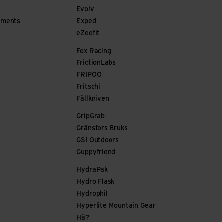
Evolv
ements
Exped
eZeefit
Fox Racing
FrictionLabs
FRIPOO
Fritschi
Fällkniven
GripGrab
Gränsfors Bruks
GSI Outdoors
Guppyfriend
HydraPak
Hydro Flask
Hydrophil
Hyperlite Mountain Gear
Hä?