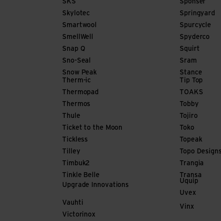
SKS
Sponser
Skylotec
Springyard
Smartwool
Spurcycle
SmellWell
Spyderco
Snap Q
Squirt
Sno-Seal
Sram
Snow Peak
Stance
Therm-ic
Tip Top
Thermopad
TOAKS
Thermos
Tobby
Thule
Tojiro
Ticket to the Moon
Toko
Tickless
Topeak
Tilley
Topo Design
Timbuk2
Trangia
Tinkle Belle
Transa
Uquip
Upgrade Innovations
Uvex
Vauhti
Vinx
Victorinox