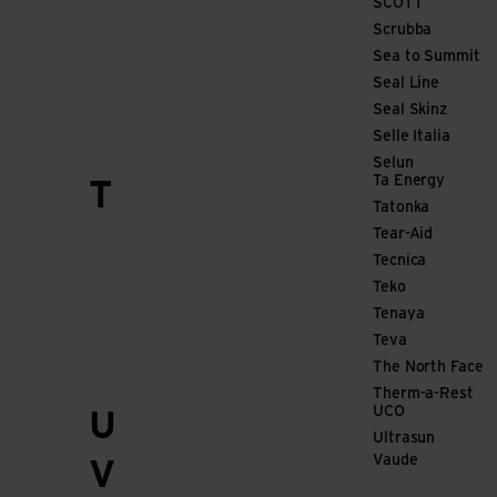
SCOTT
Scrubba
Sea to Summit
Seal Line
Seal Skinz
Selle Italia
Selun
Ta Energy
T
Tatonka
Tear-Aid
Tecnica
Teko
Tenaya
Teva
The North Face
Therm-a-Rest
UCO
U
Ultrasun
Vaude
V