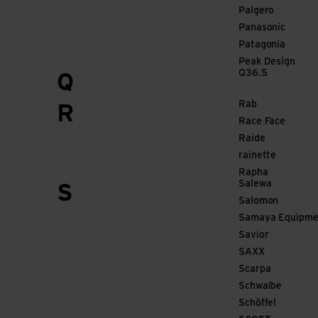
Palgero
Panasonic
Patagonia
Peak Design
Q36.5
Q
Rab
R
Race Face
Raide
rainette
Rapha
Salewa
S
Salomon
Samaya Equipme
Savior
SAXX
Scarpa
Schwalbe
Schöffel