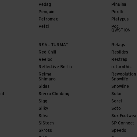
Pedag
PinBina
Penguin
Pirelli
Petromax
Platypus
Petzl
Poc
QWSTION
REAL TURMAT
Relags
Red Chili
Reslides
Reeloq
Restrap
Reflective Berlin
returnthis
Reima
Rewoolution
Shimano
Snowlife
Sidas
Snowline
nt
Sierra Climbing
Solar
Sigg
Sorel
Silky
Soto
Silva
Sox Footwea
SIStech
SP Connect
Skross
Speedo