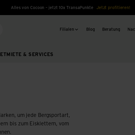
Alles von Cocoon – jetzt 10x TransaPunkte
Jetzt profitieren!
Filialen
Blog
Beratung
Nac
che
ET
MIETE & SERVICES
Marken, um jede Bergsportart,
ern bis zum Eisklettern, vom
nnen.