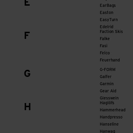
E
EarBags
Easton
EasyTurn
Edelrid
Faction Skis
F
Falke
Fasi
Felco
Feuerhand
G-FORM
G
Galfer
Garmin
Gear Aid
Giesswein
Haglöfs
H
Hammerhead
Handpresso
Hanseline
Hanwag