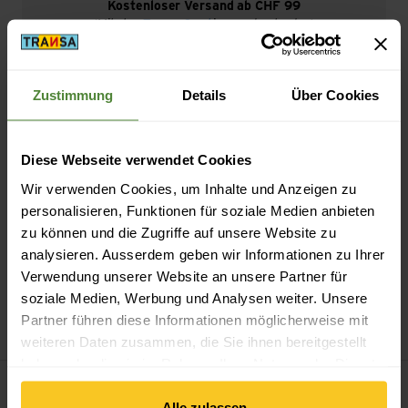
Kostenloser Versand ab CHF 99
(Mit der
TransaCard
immer kostenlos)
Zustimmung
Details
Über Cookies
Sicheres Bezahlen mit Twint, Kreditkarte und mehr.
Diese Webseite verwendet Cookies
Wir verwenden Cookies, um Inhalte und Anzeigen zu
personalisieren, Funktionen für soziale Medien anbieten
zu können und die Zugriffe auf unsere Website zu
analysieren. Ausserdem geben wir Informationen zu Ihrer
Verwendung unserer Website an unsere Partner für
14-Tage Widerrufsrecht
soziale Medien, Werbung und Analysen weiter. Unsere
Partner führen diese Informationen möglicherweise mit
weiteren Daten zusammen, die Sie ihnen bereitgestellt
haben oder die sie im Rahmen Ihrer Nutzung der Dienste
gesammelt haben.
Alle zulassen