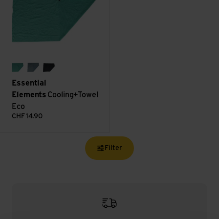
fresh mint
frosty blue
black as night
Essential
Elements
Cooling+Towel
Eco
CHF
14.90
Filter