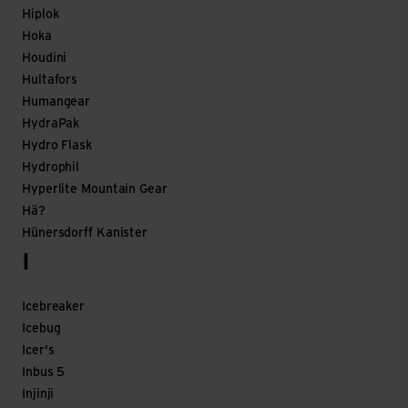
Hiplok
Hoka
Houdini
Hultafors
Humangear
HydraPak
Hydro Flask
Hydrophil
Hyperlite Mountain Gear
Hä?
Hünersdorff Kanister
I
Icebreaker
Icebug
Icer's
Inbus 5
Injinji