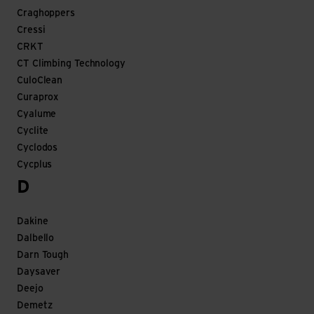
Craghoppers
Cressi
CRKT
CT Climbing Technology
CuloClean
Curaprox
Cyalume
Cyclite
Cyclodos
Cycplus
D
Dakine
Dalbello
Darn Tough
Daysaver
Deejo
Demetz