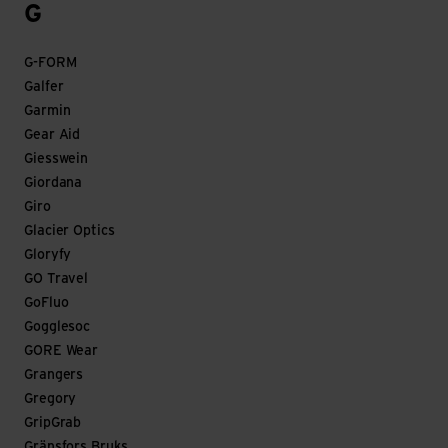
G
G-FORM
Galfer
Garmin
Gear Aid
Giesswein
Giordana
Giro
Glacier Optics
Gloryfy
GO Travel
GoFluo
Gogglesoc
GORE Wear
Grangers
Gregory
GripGrab
Gränsfors Bruks