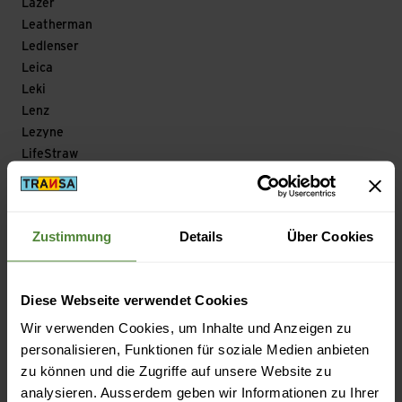
Lazer
Leatherman
Ledlenser
Leica
Leki
Lenz
Lezyne
LifeStraw
Light my Fire
Line
Lizard
Zustimmung
Details
Über Cookies
Loksak
Longfield Games
Look
Diese Webseite verwendet Cookies
Looking for Wild
Wir verwenden Cookies, um Inhalte und Anzeigen zu
Lowa
personalisieren, Funktionen für soziale Medien anbieten
Lowe Alpine
zu können und die Zugriffe auf unsere Website zu
Lowepro
analysieren. Ausserdem geben wir Informationen zu Ihrer
LuCycle