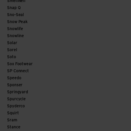
SmellWell
Snap Q
Sno-Seal
Snow Peak
Snowlife
Snowline
Solar
Sorel
Soto
Sox Footwear
SP Connect
Speedo
Sponser
Springyard
Spurcycle
Spyderco
Squirt
Sram
Stance