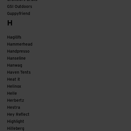
GSI Outdoors
Guppyfriend
H
Haglöfs
Hammerhead
Handpresso
Hanseline
Hanwag
Haven Tents
Heat it
Helinox
Helle
Herbertz
Hestra
Hey Reflect
Highlight
Hilleberg