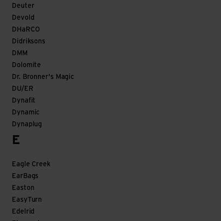
Deuter
Devold
DHaRCO
Didriksons
DMM
Dolomite
Dr. Bronner's Magic
DU/ER
Dynafit
Dynamic
Dynaplug
E
Eagle Creek
EarBags
Easton
EasyTurn
Edelrid