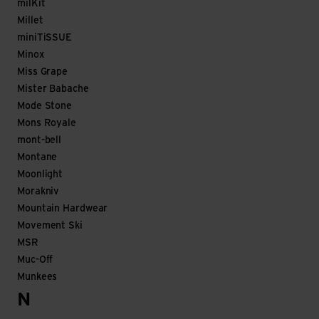
milKit
Millet
miniTiSSUE
Minox
Miss Grape
Mister Babache
Mode Stone
Mons Royale
mont-bell
Montane
Moonlight
Morakniv
Mountain Hardwear
Movement Ski
MSR
Muc-Off
Munkees
N