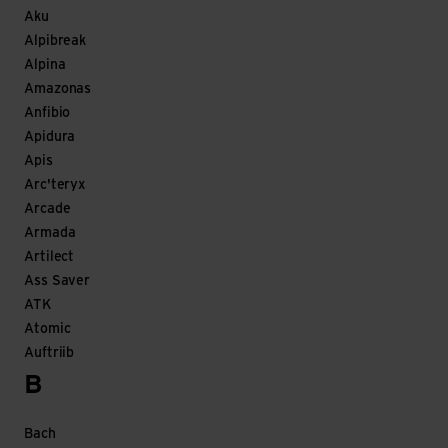
Aku
Alpibreak
Alpina
Amazonas
Anfibio
Apidura
Apis
Arc'teryx
Arcade
Armada
Artilect
Ass Saver
ATK
Atomic
Auftriib
B
Bach