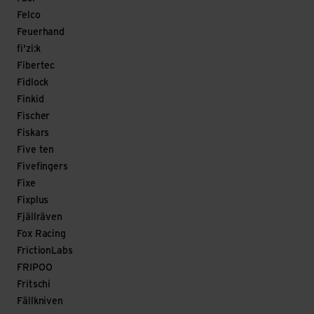
Felco
Feuerhand
fi'zi:k
Fibertec
Fidlock
Finkid
Fischer
Fiskars
Five ten
Fivefingers
Fixe
Fixplus
Fjällräven
Fox Racing
FrictionLabs
FRIPOO
Fritschi
Fällkniven