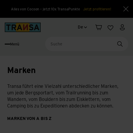
Alles von Cocoon – jetzt 10x TransaPunkte
Jetzt profitieren!
Sch
Sprachwechsel
Back to home
De
Warenkorb
Merkliste
Mein
Menü
Suche
Marken
Transa führt eine Vielzahl unterschiedlicher Marken,
um jede Bergsportart, vom Trailrunning bis zum
Wandern, vom Bouldern bis zum Eisklettern, vom
Camping bis zu Expeditionen abdecken zu können.
MARKEN VON A BIS Z