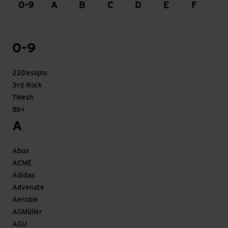
0-9
A
B
C
D
E
F
G
0-9
22Designs
3rd Rock
7Mesh
8b+
A
Abus
ACME
Adidas
Advenate
Aerobie
AGMüller
AGU