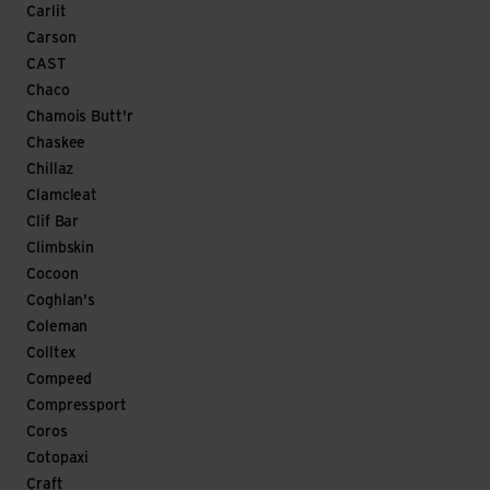
Carlit
Carson
CAST
Chaco
Chamois Butt'r
Chaskee
Chillaz
Clamcleat
Clif Bar
Climbskin
Cocoon
Coghlan's
Coleman
Colltex
Compeed
Compressport
Coros
Cotopaxi
Craft