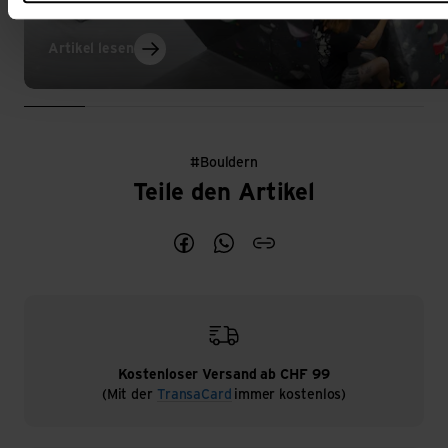
Bouldern in der Halle oder draussen: Die richti
Artikel lesen
#Bouldern
Sechs Bould
Teile den Artikel
Teile den Artikel Sechs Bouldergebi
Teile den Artikel Sechs Boulde
blogArticleShareCopyLin
Kostenloser Versand ab CHF 99
(Mit der
TransaCard
immer kostenlos)