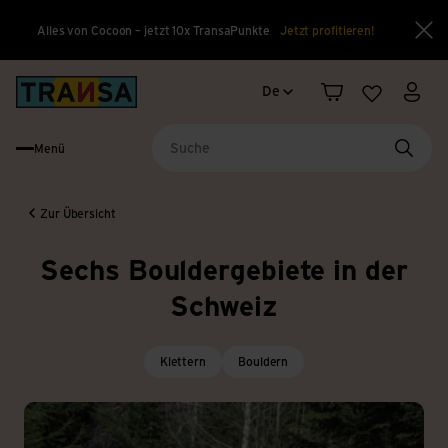
Alles von Cocoon – jetzt 10x TransaPunkte
Jetzt profitieren!
Sch
Sprachwechsel
Back to home
De
Warenkorb
Merkliste
Mein
Menü
Suche
Zur Übersicht
Sechs Bouldergebiete in der
Schweiz
Klettern
Bouldern