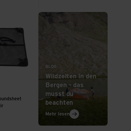
: Wildzelten in den Bergen – das
Mehr lesen
n
unset Chair ansehen
BLOG
Wildzelten in den
Bergen – das
musst du
oundsheet
beachten
ir
: Wildzelten in den Bergen 
Mehr lesen