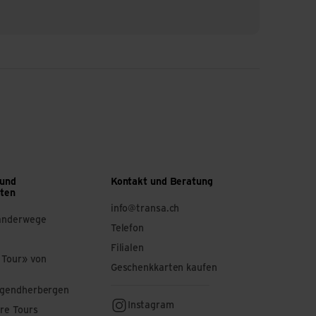
 und
Kontakt und Beratung
ften
info@transa.ch
anderwege
Telefon
Filialen
 Tour» von
Geschenkkarten kaufen
ugendherbergen
Instagram
re Tours