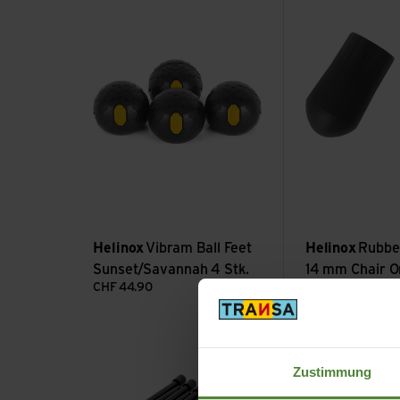
Vibram Ball Feet Sunset/Savannah 4 Stk. ansehen
Rubber Feet Repl
Helinox
Vibram Ball Feet
Helinox
Rubber
Sunset/Savannah 4 Stk.
14 mm Chair O
CHF
44.90
CHF
12.90
Cot Legs 12pcs ansehen
Personal Shade a
Zustimmung