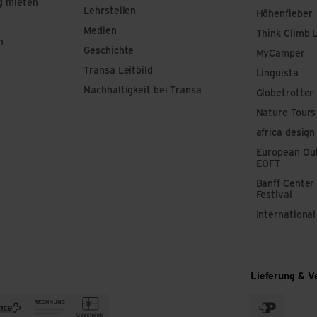
g mieten
Lehrstellen
Höhenfieber
Medien
Think Climb 
n
Geschichte
MyCamper
Transa Leitbild
Linguista
Nachhaltigkeit bei Transa
Globetrotter
Nature Tours
africa design
European Out
EOFT
Banff Center
Festival
Internationa
Lieferung & V