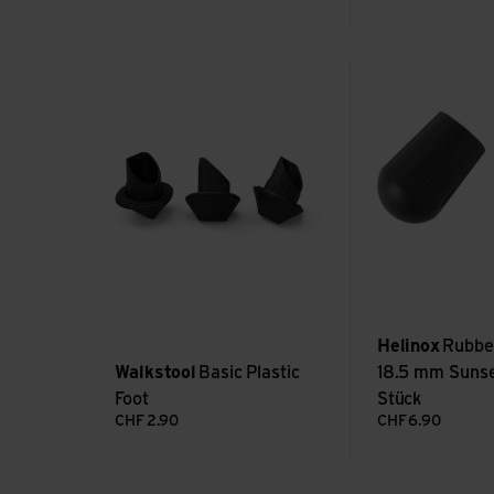
Basic Plastic Foot ansehen
Rubber Feet Repl.
Helinox
Rubber
Walkstool
Basic Plastic
18.5 mm Sunse
Foot
Stück
CHF
2.90
CHF
6.90