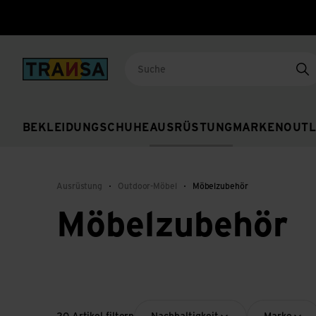
Back to home
Su
BEKLEIDUNG
SCHUHE
AUSRÜSTUNG
MARKEN
OUTL
Ausrüstung
Outdoor-Möbel
Möbelzubehör
Möbelzubehör