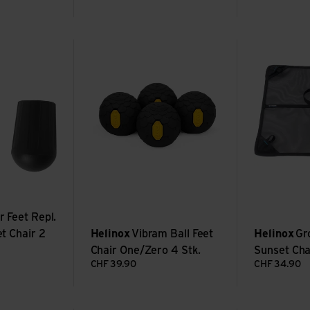
 18.5 mm Sunset Chair 2 Stück ansehen
Vibram Ball Feet Chair One/Zero 4 Stk. ansehe
Groundsheet S
 Feet Repl.
t Chair 2
Helinox
Vibram Ball Feet
Helinox
Gr
Chair One/Zero 4 Stk.
Sunset Cha
CHF
39.90
CHF
34.90