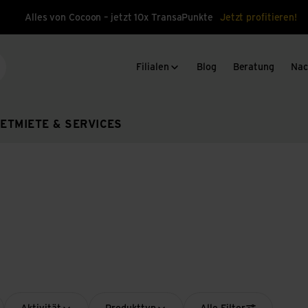
Alles von Cocoon – jetzt 10x TransaPunkte
Jetzt profitieren!
Filialen
Blog
Beratung
Nac
che
ET
MIETE & SERVICES