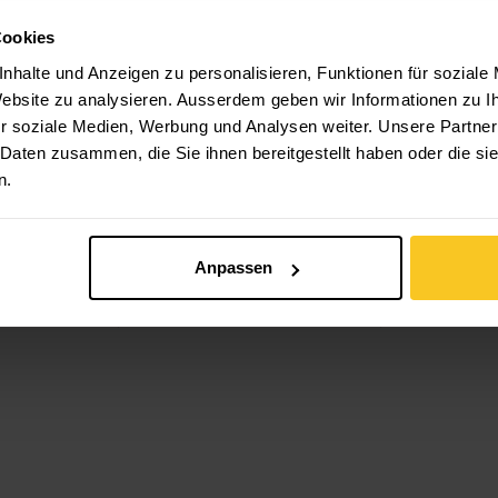
Cookies
nhalte und Anzeigen zu personalisieren, Funktionen für soziale
 Website zu analysieren. Ausserdem geben wir Informationen zu 
r soziale Medien, Werbung und Analysen weiter. Unsere Partner
 Daten zusammen, die Sie ihnen bereitgestellt haben oder die s
n.
Helinox
Ground Sheet
Savanna, Sunset Chair
Anpassen
nal Shade
(re)
Helinox
Cu
CHF
34.90
CHF
14.90
 ansehen