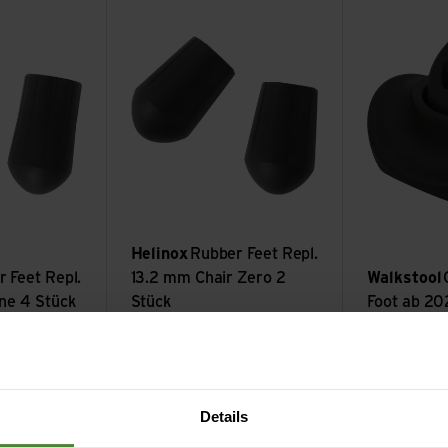
. 14 mm Chair One 4 Stück ansehen
Rubber Feet Repl. 13.2 mm Chair Zero 2 Stück
Comfort TPE F
Helinox
Rubber Feet Repl.
 Feet Repl.
13.2 mm Chair Zero 2
Walkstool
ne 4 Stück
Stück
Foot ab 2
CHF
6.90
CHF
2.90
nsehen
Ground Sheet Savanna, Sunset Chair (re) anse
Cup Holder an
Details