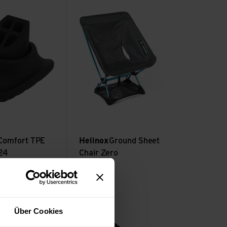
 ansehen
oot ab 2024 ansehen
Ground Sheet Chair Zero ansehen
Comfort TPE
Helinox
Ground Sheet
024
Chair Zero
CHF
34.90
hen
sehen
Rubber Feet Repl. 21.4 mm Cafe Chair 2 St
Über Cookies