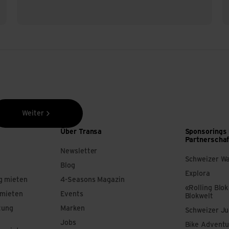
Weiter
Über Transa
Sponsorings
Partnerscha
Newsletter
Schweizer W
Blog
Explora
g mieten
4-Seasons Magazin
«Rolling Blok
 mieten
Events
Blokwelt
tung
Marken
Schweizer J
Jobs
Bike Adventu