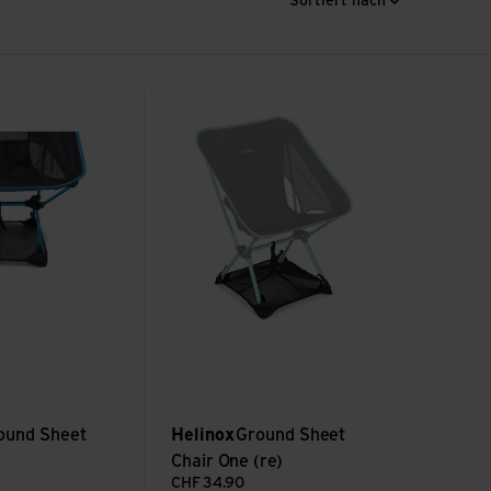
Sortiert nach
Chair One ansehen
Ground Sheet Chair One (re) ansehen
ound Sheet
Helinox
Ground Sheet
Chair One (re)
CHF
34.90