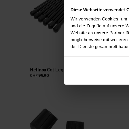
Diese Webseite verwendet 
Wir verwenden Cookies, um I
und die Zugriffe auf unsere
Website an unsere Partner fü
möglicherweise mit weiteren
der Dienste gesammelt habe
coyote tan
sand
Helinox
Cot Legs 12pcs
Helinox
Perso
CHF
99.90
CHF
89.90
Rubber Feet Repl. 16.8 mm Chair Zero HB 2 Stück