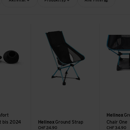
Aktivität
Produkttyp
Alle Filter
oot alt bis 2024 ansehen
Ground Strap ansehen
Ground Sheet 
fort
Helinox
Gr
t bis 2024
Helinox
Ground Strap
Chair One
CHF
24.90
CHF
34.90