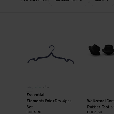
20 Artikel filtern
Nachhaltigkeit
Marke
Fold+Dry 4pcs Set ansehen
Comfort Rubber F
future dusk
caribbean green
night shadow
Essential
Elements
Fold+Dry 4pcs
Walkstool
Com
Set
Rubber Foot al
CHF
6.90
CHF
3.50