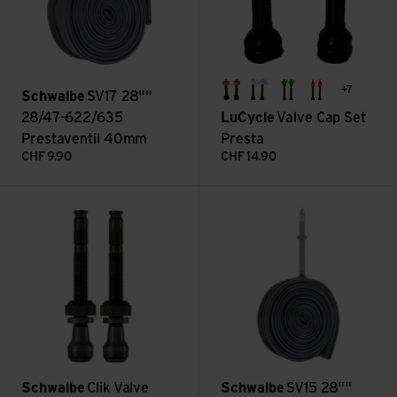
+7
Schwalbe
SV17 28""
donut
toiletpaper
cactus
sir-acha
28/47-622/635
LuCycle
Valve Cap Set
Prestaventil 40mm
Presta
CHF
9.90
CHF
14.90
Clik Valve Tubeless Ventil Set à 2 Stück ansehen
SV15 28"" 23/30-622/630 Pr
Schwalbe
Clik Valve
Schwalbe
SV15 28""