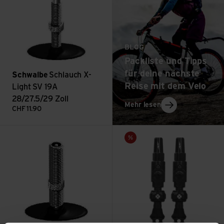
BLOG
Packliste und Tipps
für deine nächste
Schwalbe
Schlauch X-
Reise mit dem Velo
Light SV 19A
28/27.5/29 Zoll
: Packliste und Ti
Mehr lesen
CHF
11.90
Schlauch AV17 700x28C/42B+C ansehen
Big Bore Lite Tubeless Valves
Sale