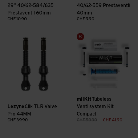
29" 40/62-584/635
40/62-559 Prestaventil
Prestaventil 60mm
40mm
CHF
10.90
CHF
9.90
Clik TLR Valve Pro 44MM ansehen
Tubeless Ventilsystem Kit Co
Sale
milKit
Tubeless
Lezyne
Clik TLR Valve
Ventilsystem Kit
Pro 44MM
Compact
CHF
39.90
CHF
59.90
CHF
41.90
Rim Tape 10m Roll ansehen
Schlauch SV12A 26x1.00-1.50 