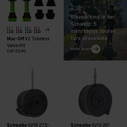
BLOG
Bikepacking in der
Schweiz: 5
+5
mehrtägige Touren
grün
pink
blau
rot
fürs Gravelbike
Muc-Off
V2 Tubeless
Valve Kit
: Bikepacking in d
Mehr lesen
CHF
25.90
SV19 27.5-29" 40/62-584/635 Prestaventil 60mm ansehen
SV13 26" 40/62-559 Prestave
Schwalbe
SV19 27.5-
Schwalbe
SV13 26"