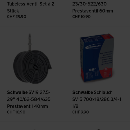
Tubeless Ventil Set à 2
23/30-622/630
Stück
Prestaventil 60mm
CHF
29.90
CHF
10.90
SV19 27.5-29" 40/62-584/635 Prestaventil 40mm ansehen
Schlauch SV15 700x18/28C 3/4
Schwalbe
SV19 27.5-
Schwalbe
Schlauch
29" 40/62-584/635
SV15 700x18/28C 3/4-1
Prestaventil 40mm
1/8
CHF
10.90
CHF
9.90
SV17 28"" 28/47-622/635 Prestaventil 60mm ansehen
SV19L-EL 27.5-29" 54/75-584