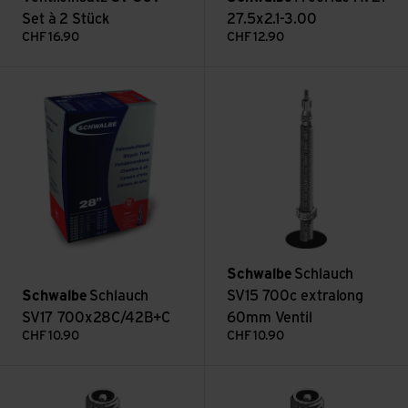
Set à 2 Stück
27.5x2.1-3.00
CHF
16.90
CHF
12.90
Schlauch SV17 700x28C/42B+C ansehen
Schlauch SV15 700c extralong
Schwalbe
Schlauch
Schwalbe
Schlauch
SV15 700c extralong
SV17 700x28C/42B+C
60mm Ventil
CHF
10.90
CHF
10.90
Schlauch AV1 12x1.75-2.25 ansehen
Schlauch AV6 20x1.50-1.75 A 