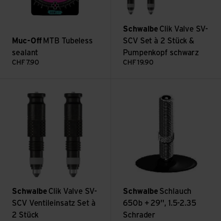
Schwalbe
Clik Valve SV-
Muc-Off
MTB Tubeless
SCV Set à 2 Stück &
sealant
Pumpenkopf schwarz
CHF
7.90
CHF
19.90
Clik Valve SV-SCV Ventileinsatz Set à 2 Stück ansehen
Schlauch 650b + 29'', 1.5-2.3
Schwalbe
Clik Valve SV-
Schwalbe
Schlauch
SCV Ventileinsatz Set à
650b + 29'', 1.5-2.35
2 Stück
Schrader