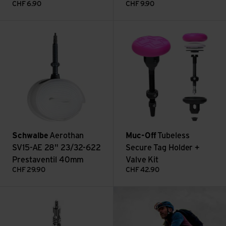
CHF
6.90
CHF
9.90
Aerothan SV15-AE 28" 23/32-622 Prestaventil 40mm anseh
Tubeless Secure Tag Holder + 
Schwalbe
Aerothan
Muc-Off
Tubeless
SV15-AE 28" 23/32-622
Secure Tag Holder +
Prestaventil 40mm
Valve Kit
CHF
29.90
CHF
42.90
: Packliste und Tipp
Schlauch X-Light SV 19A 28/27.5/29 Zoll ansehen
Mehr lesen