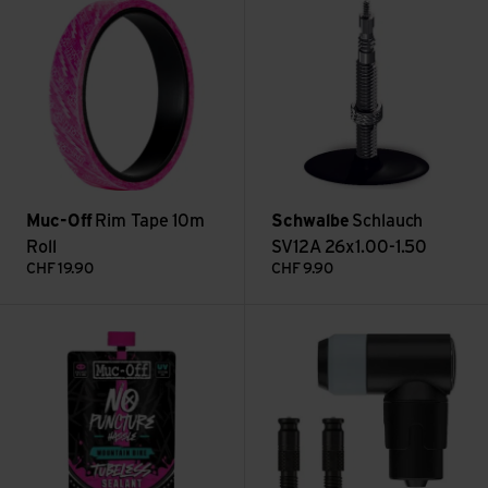
Muc-Off
Rim Tape 10m
Schwalbe
Schlauch
Roll
SV12A 26x1.00-1.50
CHF
19.90
CHF
9.90
MTB Tubeless sealant ansehen
Clik Valve SV-SCV Set à 2 St