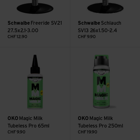
Schwalbe
Freeride SV21
Schwalbe
Schlauch
27.5x2.1-3.00
SV13 26x1.50-2.4
CHF
12.90
CHF
9.90
Magic Milk Tubeless Pro 65ml ansehen
Magic Milk Tubeless Pro 250m
OKO
Magic Milk
OKO
Magic Milk
Tubeless Pro 65ml
Tubeless Pro 250ml
CHF
9.90
CHF
19.90