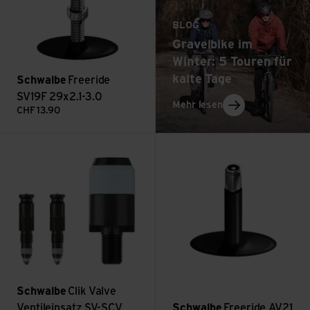
BLOG
Gravelbike im
Winter: 5 Touren für
kalte Tage
Schwalbe
Freeride
SV19F 29x2.1-3.0
: Gravelbike im Win
Mehr lesen
CHF
13.90
Clik Valve Ventileinsatz SV-SCV Set à 2 Stück ansehen
Freeride AV21 27.5x2.1-3.00 a
Schwalbe
Clik Valve
Ventileinsatz SV-SCV
Schwalbe
Freeride AV21