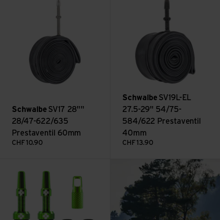
Schwalbe
SV19L-EL
Schwalbe
SV17 28""
27.5-29" 54/75-
28/47-622/635
584/622 Prestaventil
Prestaventil 60mm
40mm
CHF
10.90
CHF
13.90
: Bikepacking in de
V2 Tubeless Valve Kit ansehen
Mehr lesen