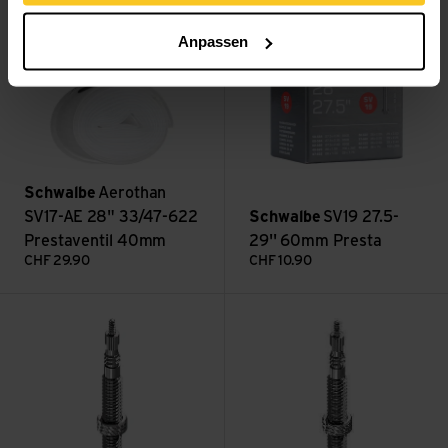
Anpassen
Schwalbe
Aerothan
SV17-AE 28" 33/47-622
Schwalbe
SV19 27.5-
Prestaventil 40mm
29'' 60mm Presta
CHF
29.90
CHF
10.90
Freeride SV21 27.5x2.1-3.00 ansehen
Schlauch SV13 26x1.50-2.4 an