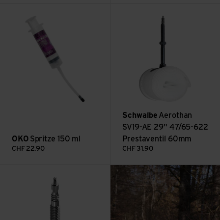
Spritze 150 ml ansehen
Aerothan SV19-AE 29" 47/65-
Schwalbe
Aerothan
SV19-AE 29" 47/65-622
OKO
Spritze 150 ml
Prestaventil 60mm
CHF
22.90
CHF
31.90
: Gravelbike im Wint
Freeride SV19F 29x2.1-3.0 ansehen
Mehr lesen