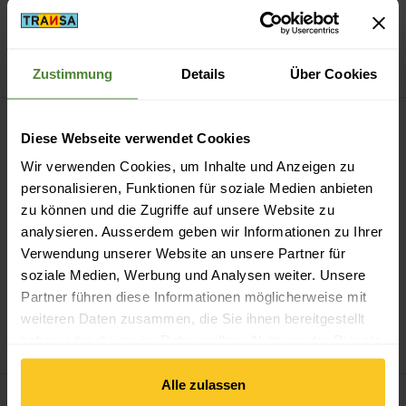
Schwalbe
Schlauch
Muc-Off
Big Bore Lite
AV17 700x28C/42B+C
Tubeless Valves
CHF
10.90
CHF
35.90
CHF
24.90
Zustimmung
Details
Über Cookies
Road & Gravel Tubeless sealant ansehen
Tubeless Tape 33 mm ansehen
Diese Webseite verwendet Cookies
Wir verwenden Cookies, um Inhalte und Anzeigen zu
personalisieren, Funktionen für soziale Medien anbieten
zu können und die Zugriffe auf unsere Website zu
analysieren. Ausserdem geben wir Informationen zu Ihrer
Verwendung unserer Website an unsere Partner für
soziale Medien, Werbung und Analysen weiter. Unsere
Partner führen diese Informationen möglicherweise mit
Muc-Off
Road & Gravel
OKO
Tubeless Tape 33
weiteren Daten zusammen, die Sie ihnen bereitgestellt
Tubeless sealant
mm
haben oder die sie im Rahmen Ihrer Nutzung der Dienste
CHF
7.60
CHF
21.90
gesammelt haben.
Alle zulassen
Aerothan SV17-AE 28" 33/47-622 Prestaventil 40mm anseh
SV19 27.5-29'' 60mm Presta 