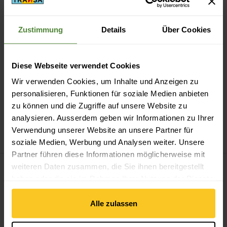
Zustimmung
Details
Über Cookies
Sicheres Bezahlen mit Twint, Kreditkarte und mehr.
Diese Webseite verwendet Cookies
Wir verwenden Cookies, um Inhalte und Anzeigen zu
personalisieren, Funktionen für soziale Medien anbieten
zu können und die Zugriffe auf unsere Website zu
14-Tage Widerrufsrecht
analysieren. Ausserdem geben wir Informationen zu Ihrer
Verwendung unserer Website an unsere Partner für
soziale Medien, Werbung und Analysen weiter. Unsere
Partner führen diese Informationen möglicherweise mit
weiteren Daten zusammen, die Sie ihnen bereitgestellt
haben oder die sie im Rahmen Ihrer Nutzung der Dienste
gesammelt haben.
Zum Newsletter anmelden
Alle zulassen
E-Mail *