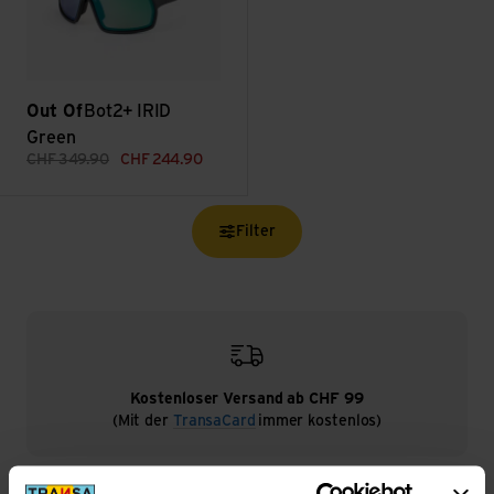
Out Of
Bot2+ IRID
Green
CHF
349.90
CHF
244.90
Filter
Kostenloser Versand ab CHF 99
(Mit der
TransaCard
immer kostenlos)