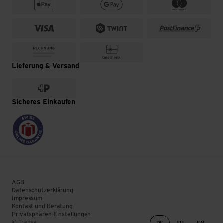
Lieferung & Versand
Sicheres Einkaufen
AGB
Datenschutzerklärung
Impressum
Kontakt und Beratung
Privatsphären-Einstellungen
Sprachwechsel
© Transa
DE
FR
EN