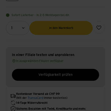
Sofort Lieferbar – in 2-5 Werktagen bei dir.
Menge (Optional)
Zur Wunsch
1
In den Warenkorb
In einer Filiale testen und anprobieren
In ausgewählten Filialen verfügbar
Verfügbarkeit prüfen
Kostenloser Versand ab CHF 99
(Mit der
TransaCard
immer kostenlos)
14-Tage Widerrufsrecht
Sicheres Bezahlen mit Twint, Kreditkarte und mehr.