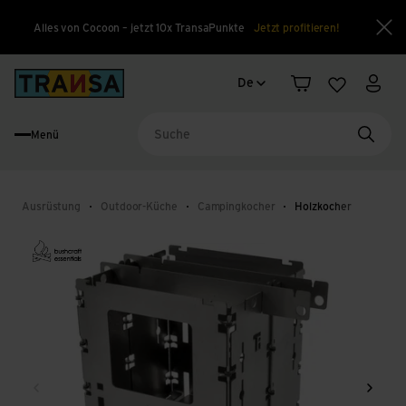
Alles von Cocoon – jetzt 10x TransaPunkte
Jetzt profitieren!
Sch
Sprachwechsel
Back to home
De
Warenkorb
Merkliste
Mein
Menü
Suche
Ausrüstung
Outdoor-Küche
Campingkocher
Holzkocher
Zurück
Weite