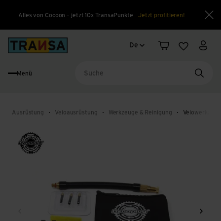
Alles von Cocoon – jetzt 10x TransaPunkte
Jetzt profitieren!
Sch
Sprachwechsel
Back to home
De
Warenkorb
Merkliste
Mein
Menü
Suche
Ausrüstung
Veloausrüstung
Werkzeuge & Reinigung
Velowerkzeug
Zurück
Weite