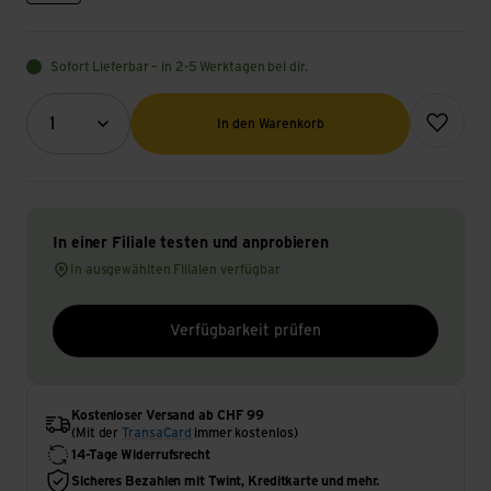
Sofort Lieferbar – in 2-5 Werktagen bei dir.
Menge (Optional)
Zur Wunsch
1
In den Warenkorb
In einer Filiale testen und anprobieren
In ausgewählten Filialen verfügbar
Verfügbarkeit prüfen
Kostenloser Versand ab CHF 99
(Mit der
TransaCard
immer kostenlos)
14-Tage Widerrufsrecht
Sicheres Bezahlen mit Twint, Kreditkarte und mehr.