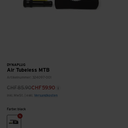
DYNAPLUG
Air Tubeless MTB
Artikelnummer: 324097-001
CHF
85.90
CHF
59.90
inkl. MwSt. | exkl.
Versandkosten
Farbe: black
black