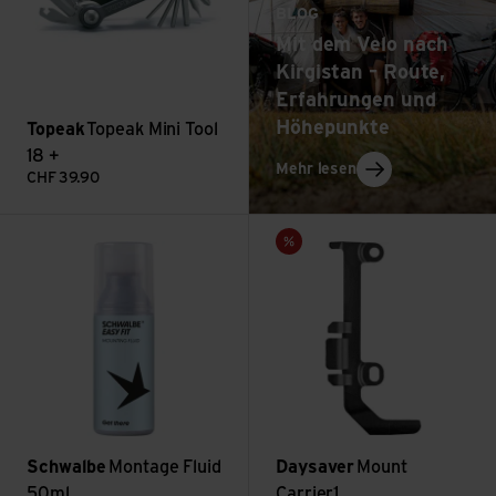
BLOG
Mit dem Velo nach
Kirgistan – Route,
Erfahrungen und
Höhepunkte
Topeak
Topeak Mini Tool
18 +
: Mit dem Velo nac
Mehr lesen
CHF
39.90
Montage Fluid 50ml ansehen
Mount Carrier1 ansehen
Sale
Schwalbe
Montage Fluid
Daysaver
Mount
50ml
Carrier1