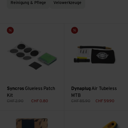
Reinigung & Pflege
Velowerkzeuge
Glueless Patch Kit ansehen
Air Tubeless MTB ansehen
Sale
Sale
Syncros
Glueless Patch
Dynaplug
Air Tubeless
Kit
MTB
CHF
2.90
CHF
0.80
CHF
85.90
CHF
59.90
Natural Bike Soap ansehen
Shuttle Lever 1.2 ansehen