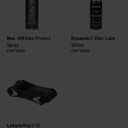
Muc-Off
Bike Protect
Dynamic
E-Bike Lube
Spray
100ml
CHF
15.90
CHF
14.90
Rap ll 12 ansehen
Lezyne
Rap ll 12