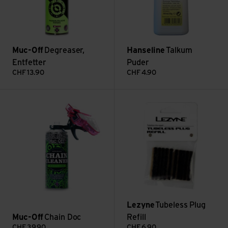
Muc-Off
Degreaser,
Hanseline
Talkum
Entfetter
Puder
CHF
13.90
CHF
4.90
Chain Doc ansehen
Tubeless Plug Refill ansehen
Lezyne
Tubeless Plug
Muc-Off
Chain Doc
Refill
CHF
39.90
CHF
6.90