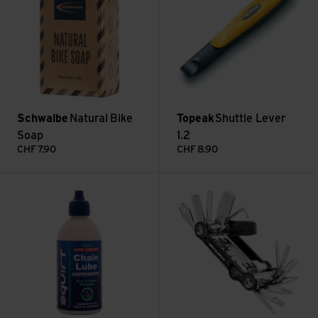
Schwalbe
Natural Bike
Topeak
Shuttle Lever
Soap
1.2
CHF
7.90
CHF
8.90
Kettenwachs langhaftend ansehen
Topeak Mini Tool 20 Pro anseh