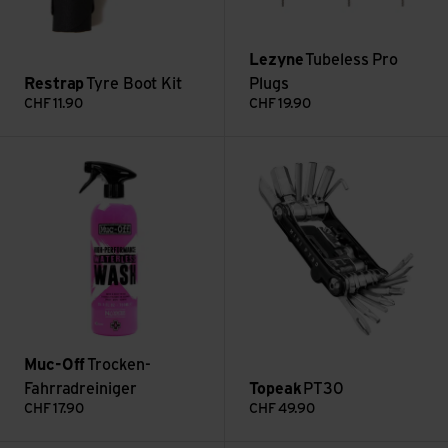
Lezyne
Tubeless Pro
Restrap
Tyre Boot Kit
Plugs
CHF
11.90
CHF
19.90
Trocken-Fahrradreiniger ansehen
PT30 ansehen
Muc-Off
Trocken-
Fahrradreiniger
Topeak
PT30
CHF
17.90
CHF
49.90