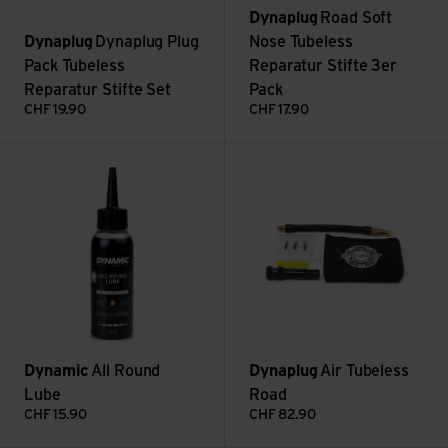
Dynaplug
Road Soft
Dynaplug
Dynaplug Plug
Nose Tubeless
Pack Tubeless
Reparatur Stifte 3er
Reparatur Stifte Set
Pack
CHF
19.90
CHF
17.90
All Round Lube ansehen
Air Tubeless Road ansehen
Dynamic
All Round
Dynaplug
Air Tubeless
Lube
Road
CHF
15.90
CHF
82.90