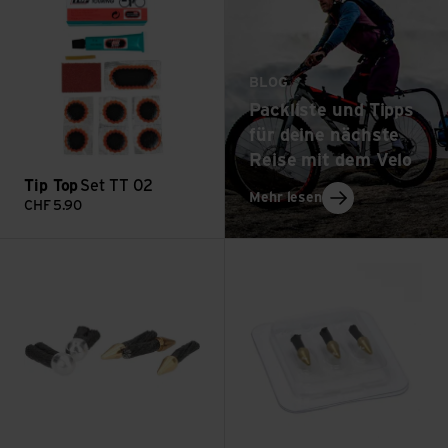
BLOG
Packliste und Tipps
für deine nächste
Reise mit dem Velo
Tip Top
Set TT 02
: Packliste und Ti
Mehr lesen
CHF
5.90
Dynaplug Plug Pack Tubeless Reparatur Stifte Set ansehen
Road Soft Nose Tubeless Repar