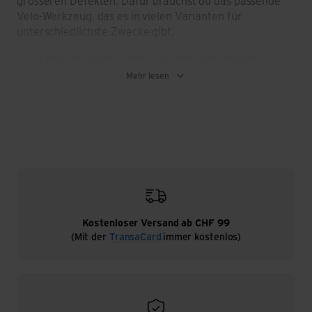
grösseren Defekten. Dafür brauchst du das passende
Velo-Werkzeug, das es in vielen Varianten für
unterschiedlichste Zwecke gibt.
Auch hier bei Transa findest du eine Vielzahl von
passenden Velo-Werkzeugen, die dein Bike Equipment
Mehr lesen
sinnvoll erweitern. Zum Beispiel den
Kettennietendrücker, Speichenspanner, Pedalschlüssel,
Multi-Tools bzw. Werkzeug-Tools, Drehmomentschlüssel
oder Kabelschneidezangen – aber auch ganze
Werkzeugsets für zu Hause, wenn du dein Fahrrad
gerne selbst reparieren möchtest.
Kostenloser Versand ab CHF 99
Velo-Werkzeug: robust, praktisch und
(Mit der
TransaCard
immer kostenlos)
vielseitig verwendbar
Werkstattreparaturen können auf Dauer ziemlich teuer
werden. Mit gutem Velo-Werkzeug und etwas
handwerklichem Geschick kannst du die meisten