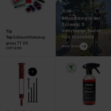
BLOG
Bikepacking in der
Schweiz: 5
mehrtägige Touren
Tip
fürs Gravelbike
Top
Schlauchflickzeug
gross TT 05
: Bikepacking in d
Mehr lesen
CHF
12.90
EDC V2 Threadless Carrier ansehen
Bio Drivetrain Detox (with Tri