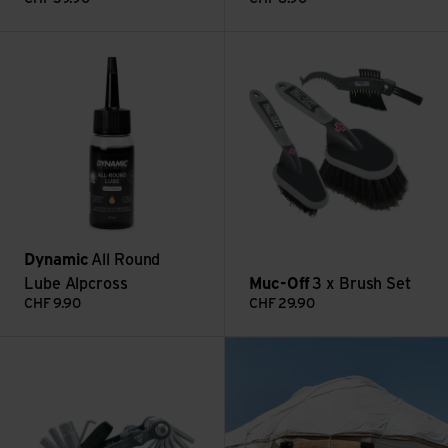
All Round Lube Alpcross ansehen
3 x Brush Set ansehen
Dynamic
All Round
Lube Alpcross
Muc-Off
3 x Brush Set
CHF
9.90
CHF
29.90
: Mit dem Velo nach
Topeak Mini Tool 18 + ansehen
Mehr lesen