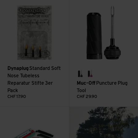
Standard Soft Nose Tubeless Reparatur Stifte 3er Pack anseh
Puncture Plug Tool ansehen
Dynaplug
Standard Soft
Nose Tubeless
black
pink
Reparatur Stifte 3er
Muc-Off
Puncture Plug
Pack
Tool
CHF
17.90
CHF
29.90
: Bikepacking in de
Schlauchflickzeug gross TT 05 ansehen
Mehr lesen