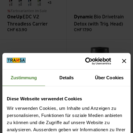
+3
Red
black
blue
green
Farbvarianten im Sale
OneUp
EDC V2
Dynamic
Bio Drivetrain
Threadless Carrier
Detox (with Trig. Head)
CHF
63.90
CHF
17.90
Natural Bike Soap Starter Set ansehen
Byasi Werkzeugbidon ansehen
Zustimmung
Details
Über Cookies
Diese Webseite verwendet Cookies
Schwalbe
Natural Bike
Elite
Byasi
Wir verwenden Cookies, um Inhalte und Anzeigen zu
Soap Starter Set
Werkzeugbidon
personalisieren, Funktionen für soziale Medien anbieten
CHF
29.90
CHF
9.90
zu können und die Zugriffe auf unsere Website zu
analysieren. Ausserdem geben wir Informationen zu Ihrer