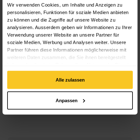
Material Zusammensetzung: Kunststoff
Wir verwenden Cookies, um Inhalte und Anzeigen zu
personalisieren, Funktionen für soziale Medien anbieten
zu können und die Zugriffe auf unsere Website zu
Masse/Gewicht
analysieren. Ausserdem geben wir Informationen zu Ihrer
Länge: 15.5 cm
Verwendung unserer Website an unsere Partner für
Breite: 4 cm
soziale Medien, Werbung und Analysen weiter. Unsere
Gewicht in Gramm: 15 g
Partner führen diese Informationen möglicherweise mit
weiteren Daten zusammen, die Sie ihnen bereitgestellt
haben oder die sie im Rahmen Ihrer Nutzung der Dienste
gesammelt haben.
Alle zulassen
Beschreibung
Anpassen
Spezifikation