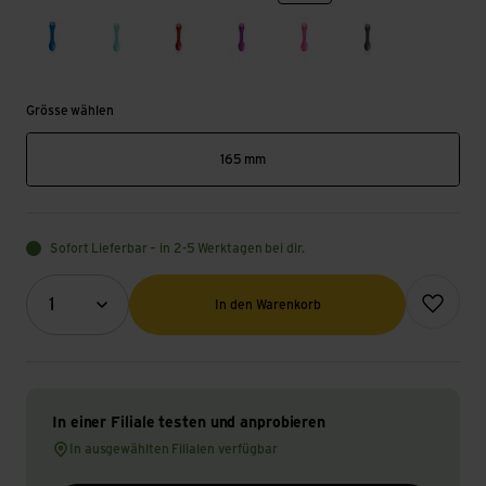
dark blue
mint green
red
magenta
pink
dark gray
Grösse wählen
165 mm
Sofort Lieferbar – in 2-5 Werktagen bei dir.
Menge (Optional)
Zur Wunsch
1
In den Warenkorb
In einer Filiale testen und anprobieren
In ausgewählten Filialen verfügbar