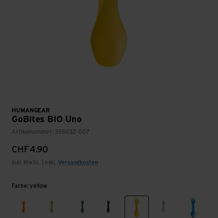
HUMANGEAR
GoBites BIO Uno
Artikelnummer: 335032-007
CHF
4.90
inkl. MwSt. | exkl.
Versandkosten
Farbe: yellow
orange
light green
medium green
black
yellow
light gray
light b