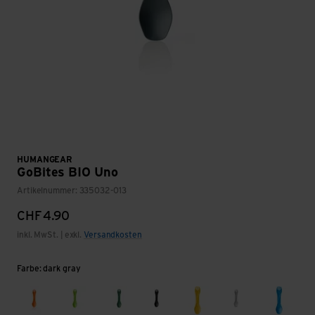
HUMANGEAR
GoBites BIO Uno
Artikelnummer: 335032-013
CHF
4.90
inkl. MwSt. | exkl.
Versandkosten
Farbe: dark gray
orange
light green
medium green
black
yellow
light gray
light b