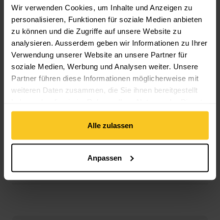
Material Zusammensetzung: Kunststoff
Wir verwenden Cookies, um Inhalte und Anzeigen zu
personalisieren, Funktionen für soziale Medien anbieten
zu können und die Zugriffe auf unsere Website zu
Masse/Gewicht
analysieren. Ausserdem geben wir Informationen zu Ihrer
Länge: 15.5 cm
Verwendung unserer Website an unsere Partner für
Breite: 4 cm
soziale Medien, Werbung und Analysen weiter. Unsere
Gewicht in Gramm: 15 g
Partner führen diese Informationen möglicherweise mit
weiteren Daten zusammen, die Sie ihnen bereitgestellt
haben oder die sie im Rahmen Ihrer Nutzung der Dienste
gesammelt haben.
Alle zulassen
Beschreibung
Anpassen
Spezifikation