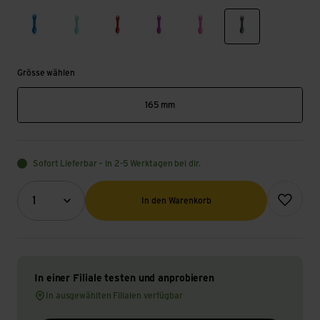
dark blue
mint green
red
magenta
pink
dark gray
Grösse wählen
165 mm
Sofort Lieferbar – in 2-5 Werktagen bei dir.
Menge (Optional)
Zur Wunsch
1
In den Warenkorb
In einer Filiale testen und anprobieren
In ausgewählten Filialen verfügbar