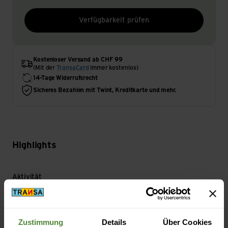
Verfügbarkeit prüfen
Kostenloser Versand ab CHF 99
(Mit der
TransaCard
immer kostenlos)
14-Tage Widerrufsrecht
Sicheres Bezahlen mit Twint, Kreditkarte und mehr.
Highlights
Aktivität
Wandern | Klettern | Reisen | Velo | Wintersport
Zustimmung
Details
Über Cookies
Nachhaltigkeit