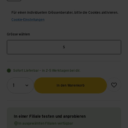
Für einen individuellen Grössenberater, bitte die Cookies aktivieren.
Cookie-Einstellungen
Grösse wählen
S
Sofort Lieferbar – in 2-5 Werktagen bei dir.
Menge (Optional)
Zur Wunsch
1
In den Warenkorb
In einer Filiale testen und anprobieren
In ausgewählten Filialen verfügbar