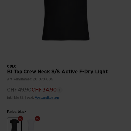
ODLO
Bl Top Crew Neck S/S Active F-Dry Light
Artikelnummer: 201070-006
CHF
49.90
CHF
34.90
inkl. MwSt. | exkl.
Versandkosten
Farbe: black
black
white