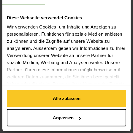
Nachhaltigkeit: Faire Produktion | Umweltschutz
Diese Webseite verwendet Cookies
Wir verwenden Cookies, um Inhalte und Anzeigen zu
Materialeigenschaft
personalisieren, Funktionen für soziale Medien anbieten
Materialeigenschaft: atmungsaktiv | feuchtigkeitsregulierend
| schnell trocknend | temperaturregulierend |
zu können und die Zugriffe auf unsere Website zu
geruchshemmend | leicht | formstabil | langlebig
analysieren. Ausserdem geben wir Informationen zu Ihrer
Verwendung unserer Website an unsere Partner für
soziale Medien, Werbung und Analysen weiter. Unsere
Material
Partner führen diese Informationen möglicherweise mit
Material Zusammensetzung: 88% Polyester (aus Recycling) |
weiteren Daten zusammen, die Sie ihnen bereitgestellt
12% Polypropylen
haben oder die sie im Rahmen Ihrer Nutzung der Dienste
Material mit tierischem Ursprung: Kein tierisches Material
gesammelt haben.
Alle zulassen
Anpassen
Beschreibung