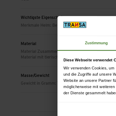
Wichtigste Eigenschaft
Merkmale Helm: Belüftung
Zustimmung
Material
Material Zusammensetzung: EPS (expandiertes Pol
Material mit tierischem Ursprung: Kein tierisches 
Diese Webseite verwendet 
Wir verwenden Cookies, um I
und die Zugriffe auf unsere
Masse/Gewicht
Website an unsere Partner fü
Gewicht in Gramm: 700 g
möglicherweise mit weiteren
der Dienste gesammelt habe