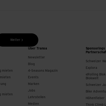
Weiter
Über Transa
Sponsorings
Partnerscha
Newsletter
Schweizer W
Blog
Explora
g mieten
4-Seasons Magazin
«Rolling Blok
 mieten
Events
Blokwelt
tung
Marken
Schweizer J
Jobs
Bike Adventu
g mieten
Lehrstellen
Höhenfieber
Medien
Think Climb 