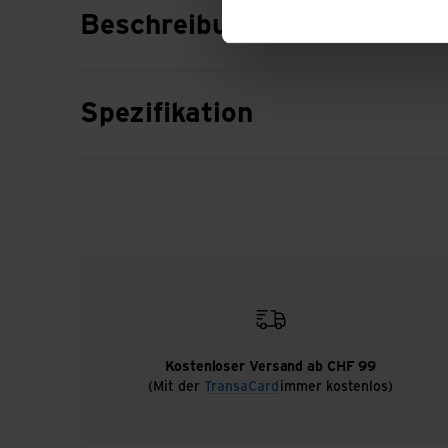
Beschreibung
Spezifikation
Kostenloser Versand ab CHF 99
(Mit der
TransaCard
immer kostenlos)