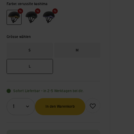
Farbe: cerussite kashima
cerussite kashima
epidote green
uranium black/purple amethyst
Grösse wählen
S
M
L
Sofort Lieferbar – in 2-5 Werktagen bei dir.
Menge (Optional)
Zur Wunschliste hinzufüge
1
In den Warenkorb