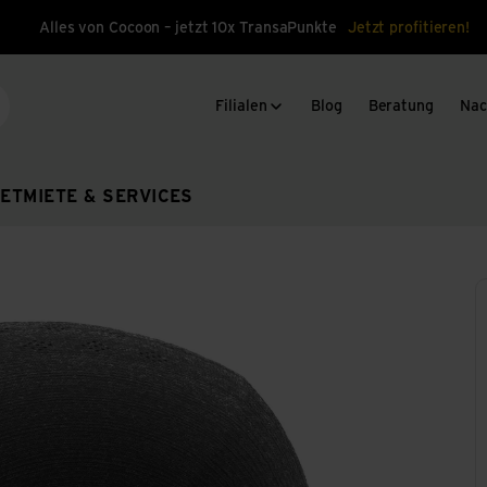
Alles von Cocoon – jetzt 10x TransaPunkte
Jetzt profitieren!
Filialen
Blog
Beratung
Nac
che
ET
MIETE & SERVICES