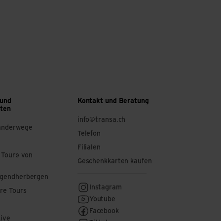
 und
Kontakt und Beratung
ften
info@transa.ch
anderwege
Telefon
Filialen
 Tour» von
Geschenkkarten kaufen
ugendherbergen
Instagram
re Tours
Youtube
Facebook
Live