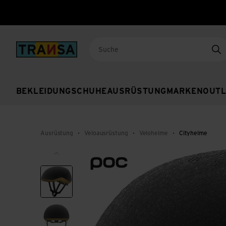
Back to home
Su
BEKLEIDUNG
SCHUHE
AUSRÜSTUNG
MARKEN
OUTL
Ausrüstung
Veloausrüstung
Velohelme
Cityhelme