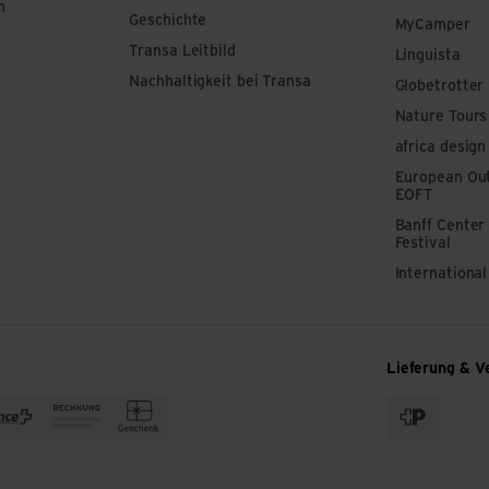
n
Geschichte
MyCamper
Transa Leitbild
Linguista
Nachhaltigkeit bei Transa
Globetrotter
Nature Tours
africa design
European Out
EOFT
Banff Center
Festival
Internationa
Lieferung & V