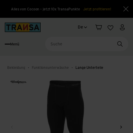
Alles von Cocoon – jetzt 10x TransaPunkte
Jetzt profitieren!
Sch
Sprachwechsel
Back to home
De
Warenkorb
Merkliste
Mein
Menü
Suche
Bekleidung
Funktionsunterwäsche
Lange Unterteile
Zurück
Weite