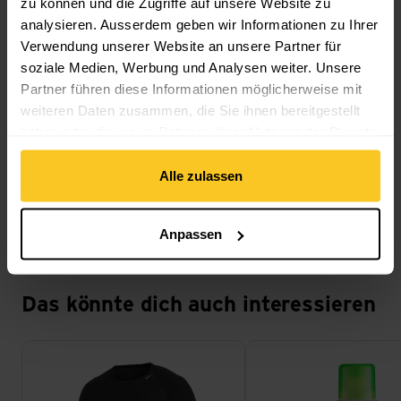
zu können und die Zugriffe auf unsere Website zu
Gewicht in Gramm: 139 g
analysieren. Ausserdem geben wir Informationen zu Ihrer
Verwendung unserer Website an unsere Partner für
soziale Medien, Werbung und Analysen weiter. Unsere
Partner führen diese Informationen möglicherweise mit
weiteren Daten zusammen, die Sie ihnen bereitgestellt
Beschreibung
haben oder die sie im Rahmen Ihrer Nutzung der Dienste
gesammelt haben.
Alle zulassen
Spezifikation
Anpassen
Das könnte dich auch interessieren
Crewneck Lite ansehen
Merino Wash ansehen