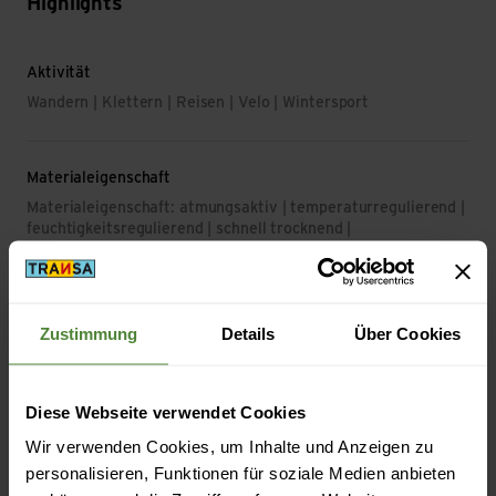
Highlights
Aktivität
Wandern | Klettern | Reisen | Velo | Wintersport
Materialeigenschaft
Materialeigenschaft: atmungsaktiv | temperaturregulierend |
feuchtigkeitsregulierend | schnell trocknend |
geruchshemmend | antibakteriell | UV-Schutz
Material
Zustimmung
Details
Über Cookies
Material Zusammensetzung: 80% Wolle (Merino) | 20%
Polyamid
Isolation: Wolle
Diese Webseite verwendet Cookies
Material mit tierischem Ursprung: Wolle
Wir verwenden Cookies, um Inhalte und Anzeigen zu
personalisieren, Funktionen für soziale Medien anbieten
Masse/Gewicht