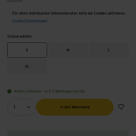
Für einen individuellen Grössenberater, bitte die Cookies aktivieren.
Cookie-Einstellungen
Grösse wählen
S
M
L
XL
Sofort Lieferbar – in 2-5 Werktagen bei dir.
Menge (Optional)
Zur Wunsch
1
In den Warenkorb