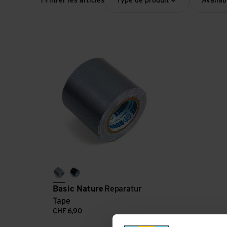
1 Filtrer les articles
Type de produit
Availabi
Voir Reparatur Tape
silber
schwarz
Basic Nature
Reparatur
Tape
CHF
6,90