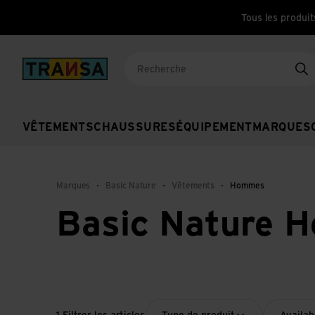
Tous les produit
Back to home
Re
VÊTEMENTS
CHAUSSURES
ÉQUIPEMENT
MARQUES
Marques
Basic Nature
Vêtements
Hommes
Basic Nature 