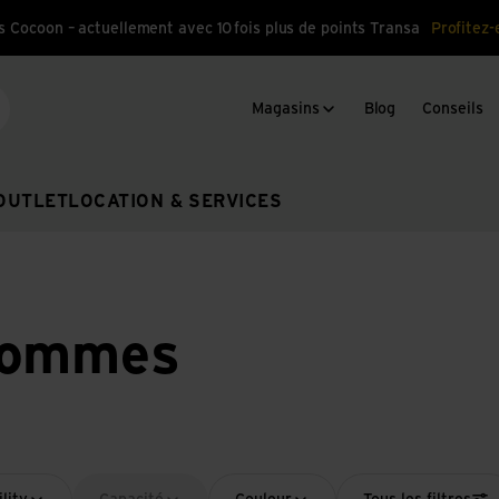
s Cocoon – actuellement avec 10 fois plus de points Transa
Profitez-
Magasins
Blog
Conseils
cherche
OUTLET
LOCATION & SERVICES
Hommes