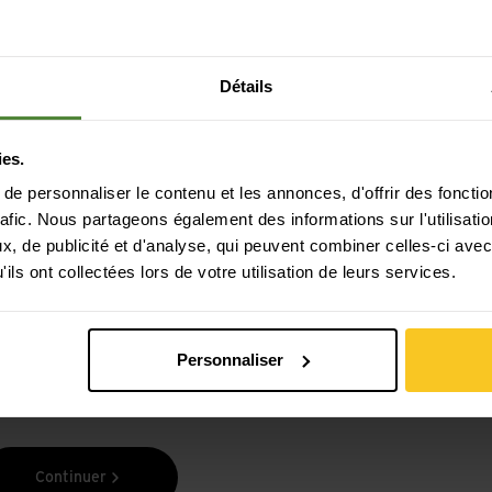
Détails
ies.
e personnaliser le contenu et les annonces, d'offrir des fonctio
Paiement sécurisé avec Twint, Visa et plus
rafic. Nous partageons également des informations sur l'utilisati
encore
, de publicité et d'analyse, qui peuvent combiner celles-ci avec
ils ont collectées lors de votre utilisation de leurs services.
Personnaliser
Continuer