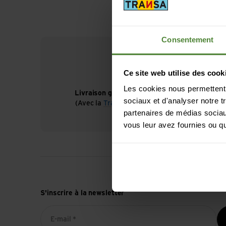
Consentement
Ce site web utilise des cook
Les cookies nous permettent d
Livraison gratuite à partir de CHF 99
sociaux et d'analyser notre t
(Avec la
TransaCard
toujours gratuit)
partenaires de médias sociaux
vous leur avez fournies ou qu'
S'inscrire à la newsletter
E-mail *