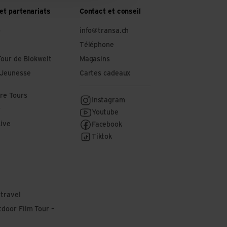
et partenariats
Contact et conseil
o
info@transa.ch
Téléphone
Tour de Blokwelt
Magasins
 Jeunesse
Cartes cadeaux
re Tours
Instagram
r
Youtube
Live
Facebook
Tiktok
 travel
door Film Tour –