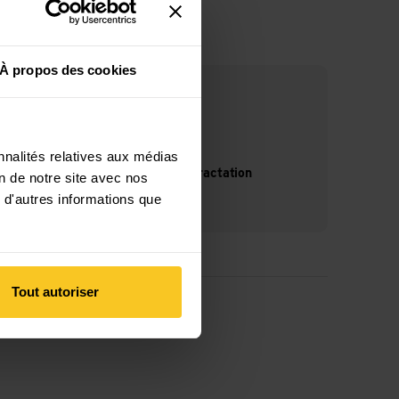
À propos des cookies
nnalités relatives aux médias
14 jours de droit de rétractation
on de notre site avec nos
 d'autres informations que
Tout autoriser