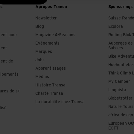
es
Apropos Transa
Sponsorings 
Newsletter
Suisse Rand
Blog
Explora
ment pour
Magazine 4-Seasons
Rolling Blok 
Événements
Auberges de
ment
Suisses
Marques
Bike Adventu
Jobs
ment de
Hoehenfiebe
Apprentissages
Think Climb 
uipements
Médias
My Camper
Histoire Transa
Linguista
ures de ski
Charte Transa
Globetrotter
La durabilité chez Transa
Nature Tours
lisé
africa design
European Out
EOFT