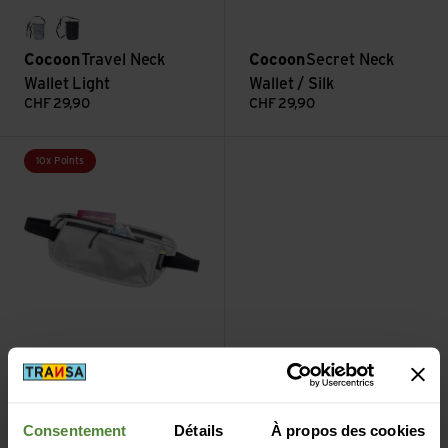
star grey
phantom black
Cocoon
Travel Neck
Cocoon
Secret Neck
Wallet Light
Wallet / Silk
CHF
29,90
CHF
29,90
Voir Secret Waist Wallet Silk
10x Points
sand grey
black
Cocoon
Secret Waist
Wallet Silk
Consentement
Détails
À propos des cookies
CHF
39,90