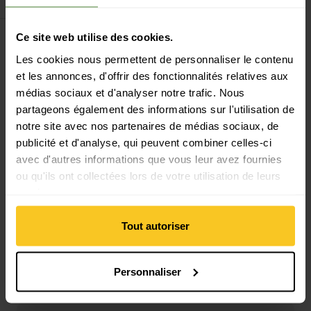
Ce site web utilise des cookies.
Filtre
Les cookies nous permettent de personnaliser le contenu
et les annonces, d'offrir des fonctionnalités relatives aux
médias sociaux et d'analyser notre trafic. Nous
partageons également des informations sur l'utilisation de
notre site avec nos partenaires de médias sociaux, de
publicité et d'analyse, qui peuvent combiner celles-ci
Livraison gratuite à partir de CHF 99
avec d'autres informations que vous leur avez fournies
(Avec la
TransaCard
toujours gratuit)
ou qu'ils ont collectées lors de votre utilisation de leurs
services.
Tout autoriser
Paiement sécurisé avec Twint, Visa et plus encore
Personnaliser