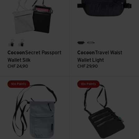
black
sand grey
phantom black
star grey
Cocoon
Secret Passport
Cocoon
Travel Waist
Wallet Silk
Wallet Light
CHF
24,90
CHF
29,90
Voir Travel Neck Wallet Light
Voir Secret Neck Wallet / Silk
10x Points
10x Points