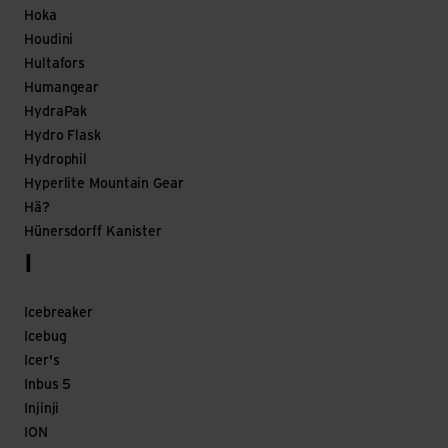
Hoka
Houdini
Hultafors
Humangear
HydraPak
Hydro Flask
Hydrophil
Hyperlite Mountain Gear
Hä?
Hünersdorff Kanister
I
Icebreaker
Icebug
Icer's
Inbus 5
Injinji
ION