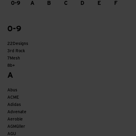
0-9
A
B
C
D
E
F
G
0-9
22Designs
3rd Rock
7Mesh
8b+
A
Abus
ACME
Adidas
Advenate
Aerobie
AGMüller
AGU