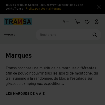
Tous les produits Cocoon – actuellement avec 10 fois plus de
points Transa
Profitez-en dès maintenant !
Fe
Changement de langue
Back to home
Fr
Panier
Liste d'en
Mon 
Menu
Reche
Marques
Transa propose une multitude de marques différentes
afin de pouvoir couvrir tous les sports de montagne, du
trail running à la randonnée, du bloc à l'escalade sur
glace, du camping aux expéditions.
LES MARQUES DE A À Z