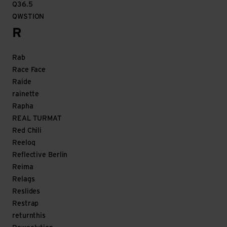
Q36.5
QWSTION
R
Rab
Race Face
Raide
rainette
Rapha
REAL TURMAT
Red Chili
Reeloq
Reflective Berlin
Reima
Relags
Reslides
Restrap
returnthis