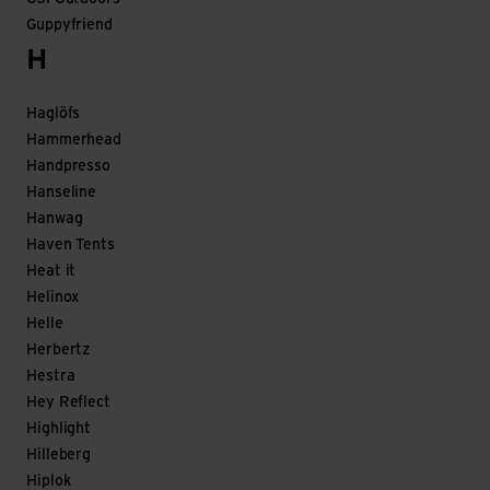
Guppyfriend
H
Haglöfs
Hammerhead
Handpresso
Hanseline
Hanwag
Haven Tents
Heat it
Helinox
Helle
Herbertz
Hestra
Hey Reflect
Highlight
Hilleberg
Hiplok