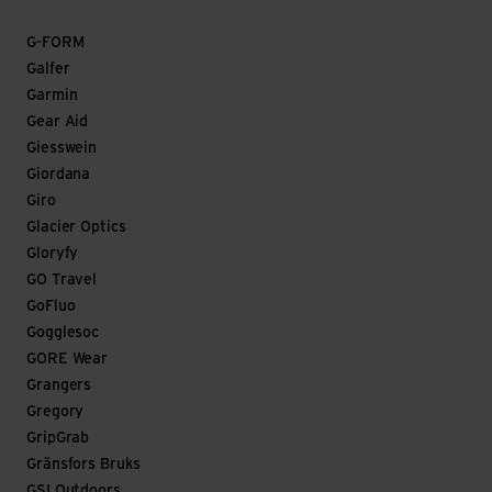
G-FORM
Galfer
Garmin
Gear Aid
Giesswein
Giordana
Giro
Glacier Optics
Gloryfy
GO Travel
GoFluo
Gogglesoc
GORE Wear
Grangers
Gregory
GripGrab
Gränsfors Bruks
GSI Outdoors