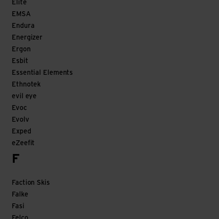
Elite
EMSA
Endura
Energizer
Ergon
Esbit
Essential Elements
Ethnotek
evil eye
Evoc
Evolv
Exped
eZeefit
F
Faction Skis
Falke
Fasi
Felco