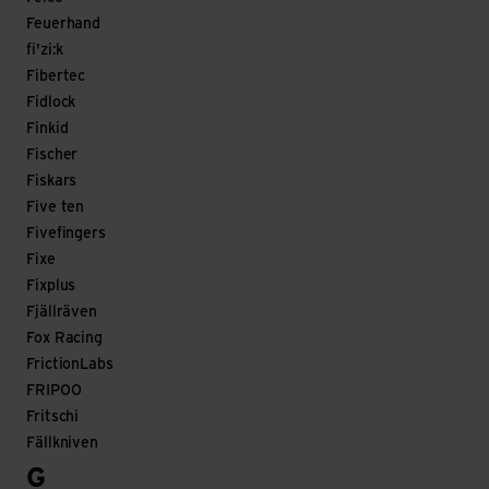
Feuerhand
fi'zi:k
Fibertec
Fidlock
Finkid
Fischer
Fiskars
Five ten
Fivefingers
Fixe
Fixplus
Fjällräven
Fox Racing
FrictionLabs
FRIPOO
Fritschi
Fällkniven
G