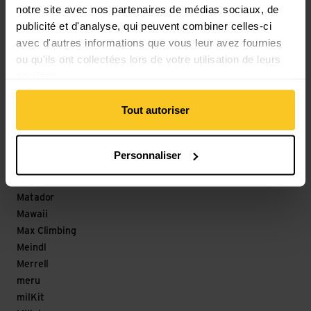
notre site avec nos partenaires de médias sociaux, de
Lyofood
publicité et d'analyse, qui peuvent combiner celles-ci
Löffler
avec d'autres informations que vous leur avez fournies
M
ou qu'ils ont collectées lors de votre utilisation de leurs
services.
Magicshine
Maloja
Tout autoriser
mamalila
Mammut
Marco
Personnaliser
Marker
Marmot
Matador
Mawaii
Max Climbing
Meindl
Merrell
meru
milKit