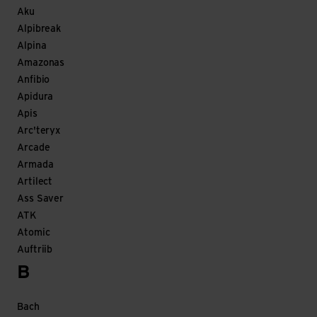
Aku
Alpibreak
Alpina
Amazonas
Anfibio
Apidura
Apis
Arc'teryx
Arcade
Armada
Artilect
Ass Saver
ATK
Atomic
Auftriib
B
Bach