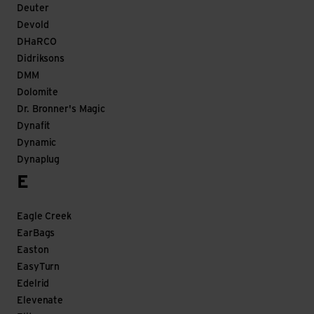
Deuter
Devold
DHaRCO
Didriksons
DMM
Dolomite
Dr. Bronner's Magic
Dynafit
Dynamic
Dynaplug
E
Eagle Creek
EarBags
Easton
EasyTurn
Edelrid
Elevenate