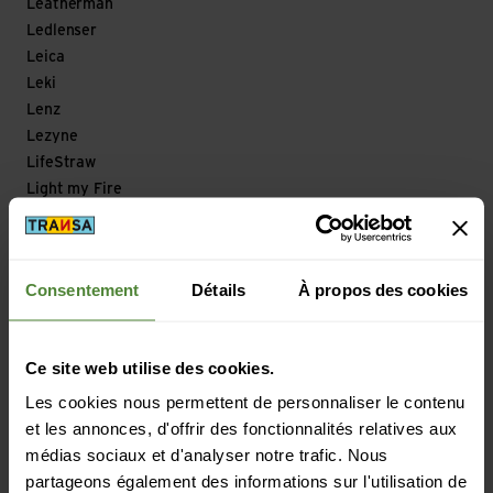
Leatherman
Ledlenser
Leica
Leki
Lenz
Lezyne
LifeStraw
Light my Fire
Line
Lizard
Loksak
Consentement
Détails
À propos des cookies
Longfield Games
Look
Looking for Wild
Ce site web utilise des cookies.
Lowa
Les cookies nous permettent de personnaliser le contenu
Lowe Alpine
et les annonces, d'offrir des fonctionnalités relatives aux
Lowepro
médias sociaux et d'analyser notre trafic. Nous
LuCycle
partageons également des informations sur l'utilisation de
Lundhags