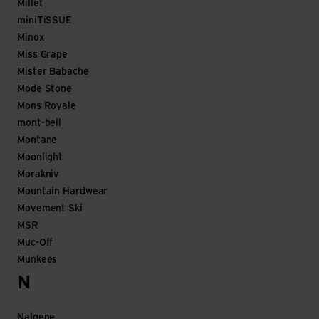
Millet
miniTiSSUE
Minox
Miss Grape
Mister Babache
Mode Stone
Mons Royale
mont-bell
Montane
Moonlight
Morakniv
Mountain Hardwear
Movement Ski
MSR
Muc-Off
Munkees
N
Nalgene