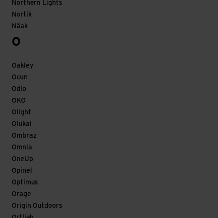
Northern Lights
Nortik
Näak
O
Oakley
Ocun
Odlo
OKO
Olight
Olukai
Ombraz
Omnia
OneUp
Opinel
Optimus
Orage
Origin Outdoors
Ortlieb