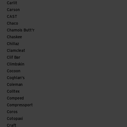
Carlit
Carson
CAST
Chaco
Chamois Butt'r
Chaskee
Chillaz
Clamcleat
Clif Bar
Climbskin
Cocoon
Coghlan's
Coleman
Colltex
Compeed
Compressport
Coros
Cotopaxi
Craft