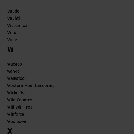
Vaude
Vauhti
Victorinox
Vinx
Voile
W
Wacaco
wahoo
Walkstool
Western Mountaineering
Wickelfisch
Wild Country
Wili Wili Tree
Winforce
Woolpower
X