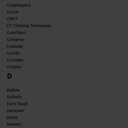
Craghoppers
Cressi
CRKT
CT Climbing Technology
CuloClean
Curaprox
Cyalume
Cyclite
Cyclodos
Cycplus
D
Dakine
Dalbello
Darn Tough
Daysaver
Deejo
Demetz