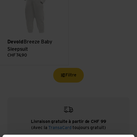
Devold
Breeze Baby
Sleepsuit
CHF
74,90
Filtre
Livraison gratuite à partir de CHF 99
(Avec la
TransaCard
toujours gratuit)