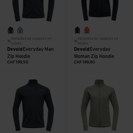
ink
skyblue
ink
coral
Variantes de couleurs en
Variantes de couleurs en
soldes
soldes
Devold
Everyday Man
Devold
Everyday
Zip Hoodie
Woman Zip Hoodie
CHF
199,90
CHF
199,90
Voir Everyday Man Jacket
Voir Everyday Woman Jacket