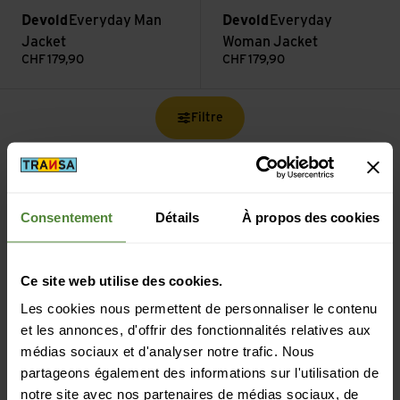
Devold
Everyday Man
Devold
Everyday
Jacket
Woman Jacket
CHF
179,90
CHF
179,90
Filtre
Consentement
Détails
À propos des cookies
Livraison gratuite à partir de CHF 99
(Avec la
TransaCard
toujours gratuit)
Ce site web utilise des cookies.
Les cookies nous permettent de personnaliser le contenu
et les annonces, d'offrir des fonctionnalités relatives aux
médias sociaux et d'analyser notre trafic. Nous
partageons également des informations sur l'utilisation de
notre site avec nos partenaires de médias sociaux, de
Paiement sécurisé avec Twint, Visa et plus encore