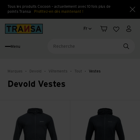
Tous les produits Cocoon – actuellement avec 10 fois plus de
points Transa
Profitez-en dès maintenant !
Fe
Changement de langue
Back to home
Fr
Panier
Liste d'en
Mon 
Menu
Reche
Marques
Devold
Vêtements
Tout
Vestes
Devold Vestes
Voir Everyday Man Zip Hoodie
Voir Everyday Woman Zip Hoo