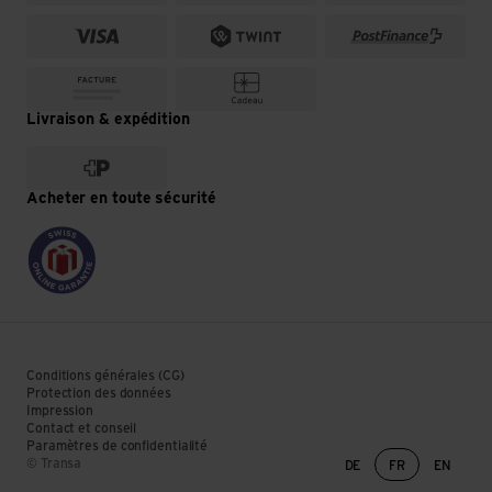
Livraison & expédition
Acheter en toute sécurité
Conditions générales (CG)
Protection des données
Impression
Contact et conseil
Paramètres de confidentialité
Changement de lan
© Transa
DE
FR
EN