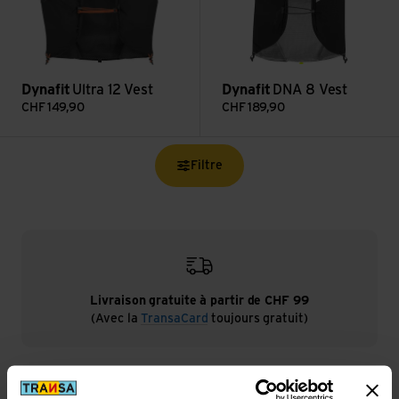
Dynafit
Ultra 12 Vest
Dynafit
DNA 8 Vest
CHF
149,90
CHF
189,90
Filtre
Livraison gratuite à partir de CHF 99
(Avec la
TransaCard
toujours gratuit)