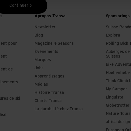
Continuer
es
Apropos Transa
Sponsorings 
Newsletter
Suisse Rand
Blog
Explora
ment pour
Magazine 4-Seasons
Rolling Blok 
Événements
Auberges de
ment
Suisses
Marques
Bike Adventu
Jobs
ment de
Hoehenfiebe
Apprentissages
Think Climb 
uipements
Médias
My Camper
Histoire Transa
Linguista
ures de ski
Charte Transa
Globetrotter
La durabilité chez Transa
Nature Tours
lisé
africa design
European Out