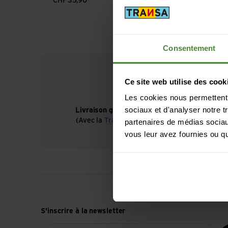
CHF
35,90
Consentement
Ce site web utilise des cook
Les cookies nous permettent d
sociaux et d'analyser notre t
Livraison gratuite à partir de CHF 99
(Avec la
TransaCard
toujours gratuit)
partenaires de médias sociaux
vous leur avez fournies ou qu'
S'inscrire à la newsletter