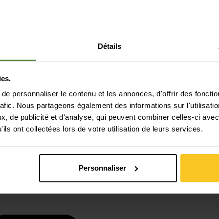
Détails
ies.
e personnaliser le contenu et les annonces, d'offrir des fonctio
rafic. Nous partageons également des informations sur l'utilisati
Paiement sécurisé avec Twint, Visa et plus
encore
, de publicité et d'analyse, qui peuvent combiner celles-ci avec
ils ont collectées lors de votre utilisation de leurs services.
Personnaliser