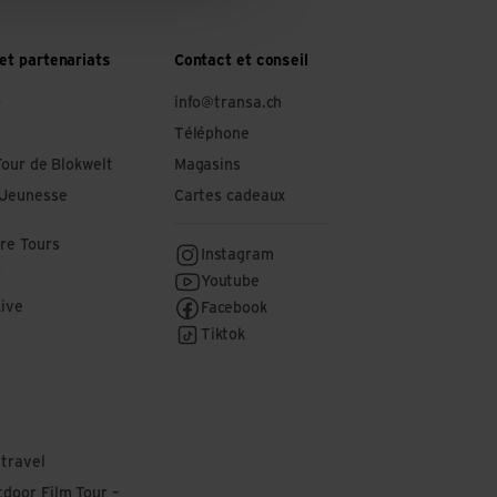
et partenariats
Contact et conseil
o
info@transa.ch
Téléphone
Tour de Blokwelt
Magasins
 Jeunesse
Cartes cadeaux
re Tours
Instagram
r
Youtube
Live
Facebook
Tiktok
 travel
door Film Tour –