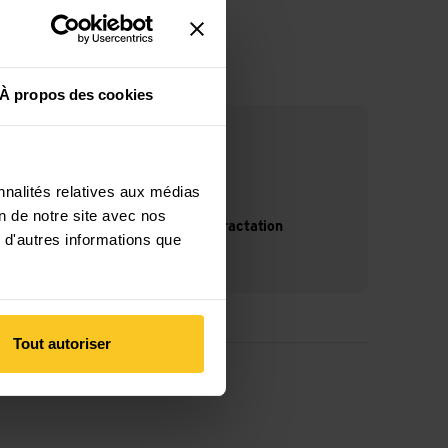
À propos des cookies
nnalités relatives aux médias
on de notre site avec nos
14 jours de droit de rétractation
 d'autres informations que
Tout autoriser