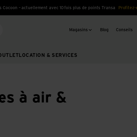
s Cocoon – actuellement avec 10 fois plus de points Transa
Profitez-
Magasins
Blog
Conseils
cherche
OUTLET
LOCATION & SERVICES
s à air &