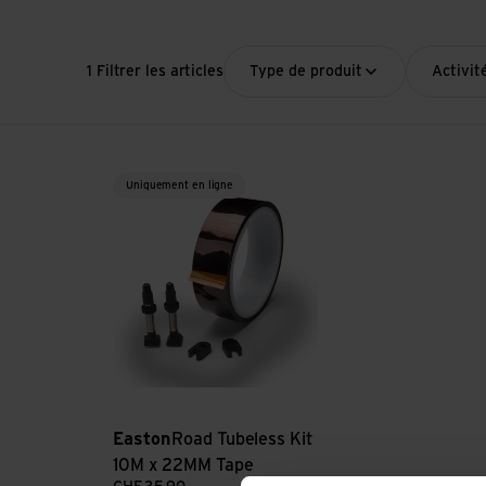
1 Filtrer les articles
Type de produit
Activit
Voir Road Tubeless Kit 10M x 22MM Tape
Uniquement en ligne
Easton
Road Tubeless Kit
10M x 22MM Tape