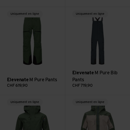
Voir M Pure Pants
Voir M Pure Bib Pants
Uniquement en ligne
Uniquement en ligne
Elevenate
M Pure Bib
Elevenate
M Pure Pants
Pants
CHF
619,90
CHF
719,90
Voir M Pure Jacket
Voir M Pure 100 Jacket
Uniquement en ligne
Uniquement en ligne