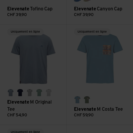
indian blue
sand
Elevenate
Tofino Cap
Elevenate
Canyon Cap
CHF
39,90
CHF
39,90
Voir M Original Tee
Voir M Costa Tee
Uniquement en ligne
Uniquement en ligne
blue flint
dark navy
light grey melange
sea green
white
Elevenate
M Original
blue breeze
sea green
Tee
Elevenate
M Costa Tee
CHF
54,90
CHF
59,90
Voir M Skyward Tee
Uniquement en ligne