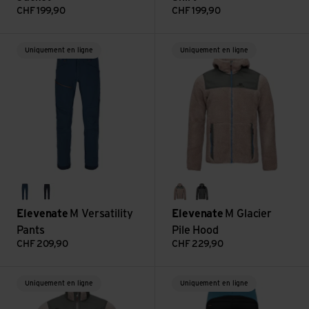
CHF
199,90
CHF
199,90
Voir M Versatility Pants
Voir M Glacier Pile Hood
Uniquement en ligne
Uniquement en ligne
dark steel blue
dark ink
ginger beige
rock
Elevenate
M Versatility
Elevenate
M Glacier
Pants
Pile Hood
CHF
209,90
CHF
229,90
Voir M Glacier Pile Jacket
Voir M Fusion Stretch Pants
Uniquement en ligne
Uniquement en ligne