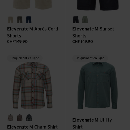
sand
gray green
insignia blue
dark ink
sea green
Elevenate
M Après Cord
Elevenate
M Sunset
Shorts
Shorts
CHF
149,90
CHF
149,90
Voir M Cham Shirt
Voir M Utility Shirt
Uniquement en ligne
Uniquement en ligne
Elevenate
M Utility
ecru
gray green
navy
Elevenate
M Cham Shirt
Shirt