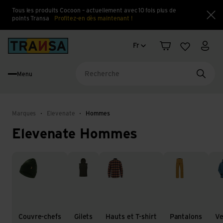
Tous les produits Cocoon – actuellement avec 10 fois plus de
points Transa
Profitez-en dès maintenant !
Fe
Changement de langue
Back to home
Fr
Panier
Liste d'en
Mon 
Menu
Reche
Marques
Elevenate
Hommes
Elevenate Hommes
Couvre-chefs
Gilets
Hauts et T-shirt
Pantalons
Ves
Couvre-chefs
Gilets
Hauts et T-shirt
Pantalons
Ve