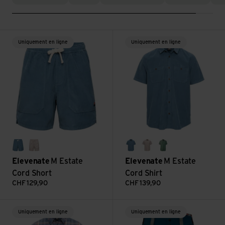
Voir M Estate Cord Short
Voir M Estate Cord Shirt
Uniquement en ligne
Uniquement en ligne
blue flint
latte
blue flint
latte
sea green
Elevenate
M Estate
Elevenate
M Estate
Cord Short
Cord Shirt
CHF
129,90
CHF
139,90
Voir M Brisa Shirt
Voir M Summit Shorts
Uniquement en ligne
Uniquement en ligne