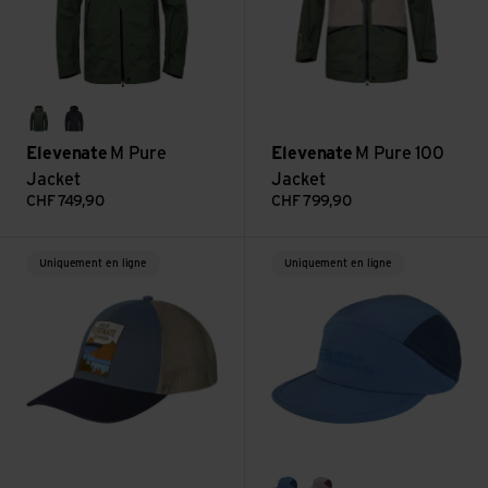
bronze green
dark ink solid
Elevenate
M Pure
Elevenate
M Pure 100
Jacket
Jacket
CHF
749,90
CHF
799,90
Voir Tofino Cap
Voir Canyon Cap
Uniquement en ligne
Uniquement en ligne