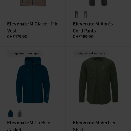
gray green
vintage khaki - new
Elevenate
M Glacier Pile
Elevenate
M Après
Vest
Cord Pants
CHF
179,90
CHF
189,90
Voir M La Bise Jacket
Voir M Verbier Shirt
Uniquement en ligne
Uniquement en ligne
dark steel blue
sea green
Elevenate
M La Bise
Elevenate
M Verbier
Jacket
Shirt