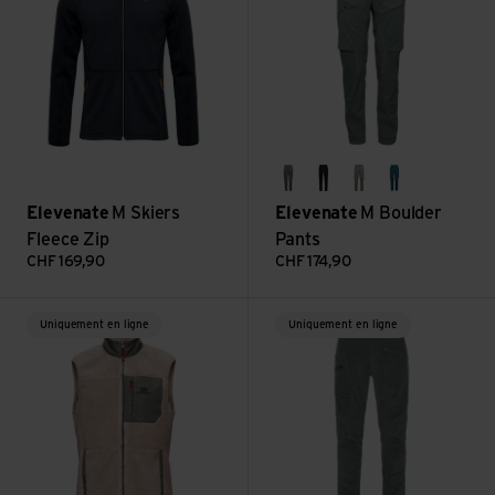
balsam green
dark ink
gray green
indian blue
Elevenate
M Skiers
Elevenate
M Boulder
Fleece Zip
Pants
CHF
169,90
CHF
174,90
Voir M Glacier Pile Vest
Voir M Après Cord Pants
Uniquement en ligne
Uniquement en ligne