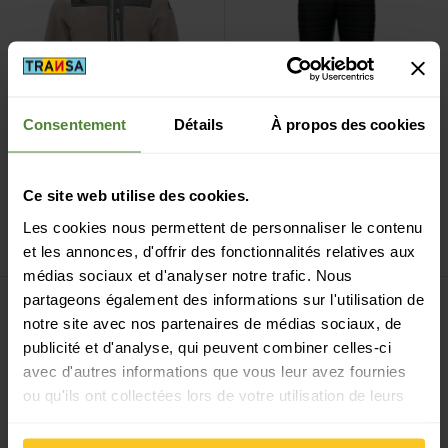
Consentement
Détails
À propos des cookies
ginger beige
rock
dark ink
rooibos
Ce site web utilise des cookies.
Elevenate
M Glacier Pile
Elevenate
M Fusion
Jacket
Stretch Pants
Les cookies nous permettent de personnaliser le contenu
CHF
229,90
CHF
239,90
et les annonces, d'offrir des fonctionnalités relatives aux
médias sociaux et d'analyser notre trafic. Nous
Voir M Fusion Stretch Jacket
Voir M Hybrid Jacket
partageons également des informations sur l'utilisation de
Uniquement en ligne
Uniquement en ligne
notre site avec nos partenaires de médias sociaux, de
publicité et d'analyse, qui peuvent combiner celles-ci
avec d'autres informations que vous leur avez fournies
ou qu'ils ont collectées lors de votre utilisation de leurs
services.