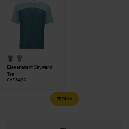
indian blue
sea green
Elevenate
M Skyward
Tee
CHF
84,90
Filtre