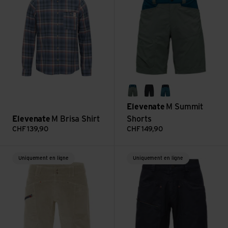
balsam green
dark ink
indian blue
Elevenate
M Summit
Elevenate
M Brisa Shirt
Shorts
CHF
139,90
CHF
149,90
Voir M Après Cord Shorts
Voir M Sunset Shorts
Uniquement en ligne
Uniquement en ligne