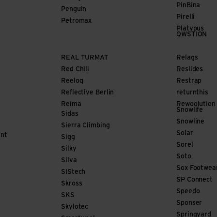
PinBina
Penguin
Pirelli
Petromax
Platypus
QWSTION
REAL TURMAT
Relags
Red Chili
Reslides
Reeloq
Restrap
Reflective Berlin
returnthis
Reima
Rewoolution
Snowlife
Sidas
Snowline
Sierra Climbing
Solar
nt
Sigg
Sorel
Silky
Soto
Silva
Sox Footwea
SIStech
SP Connect
Skross
Speedo
SKS
Sponser
Skylotec
Springyard