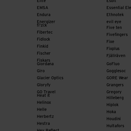
Elite
Esbit
EMSA
Essential El
Endura
Ethnotek
Energizer
evil eye
fi'zi:k
Five ten
Fibertec
Fivefingers
Fidlock
Fixe
Finkid
Fixplus
Fischer
Fjällräven
Fiskars
Giordana
GoFluo
Giro
Gogglesoc
Glacier Optics
GORE Wear
Gloryfy
Grangers
GO Travel
Gregory
Heat it
Hilleberg
Helinox
Hiplok
Helle
Hoka
Herbertz
Houdini
Hestra
Hultafors
Hey Reflect