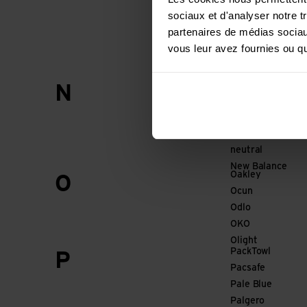
Mammut
sociaux et d'analyser notre t
Marco
partenaires de médias sociaux
Marker
vous leur avez fournies ou qu'
Marmot
Matador
Nalgene
N
Namuk
NC-17
Neocid EXPERT
neutral
New Balance
Oakley
O
Ocun
Odlo
OKO
Olight
PackTowl
P
Pacsafe
Pale Blue
Palgero