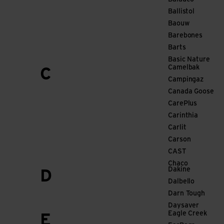
Ballistol
Baouw
Barebones
Barts
Basic Nature
Camelbak
C
Campingaz
Canada Goose
CarePlus
Carinthia
Carlit
Carson
CAST
Chaco
Dakine
D
Dalbello
Darn Tough
Daysaver
Eagle Creek
E