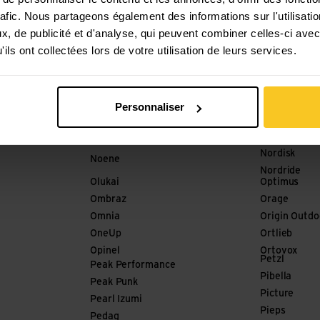
Mister Baba
Merrell
rafic. Nous partageons également des informations sur l'utilisati
Mode Stone
meru
, de publicité et d'analyse, qui peuvent combiner celles-ci avec
Mons Royale
milKit
ils ont collectées lors de votre utilisation de leurs services.
mont-bell
Millet
Montane
Nograd
Nikwax
Nola
Personnaliser
Nitecore
Nordic Pock
No Normal
Nordica
Nobite
Nordisk
Noene
Nordride
Olukai
Optimus
Ombraz
Orage
Omnia
Origin Outdo
OneUp
Ortlieb
Opinel
Ortovox
Petzl
Peak Performance
Pibella
Peak Punk
Picture
Pearl Izumi
Pieps
Pedag