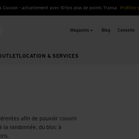
s Cocoon – actuellement avec 10 fois plus de points Transa
Profitez-
Magasins
Blog
Conseils
cherche
OUTLET
LOCATION & SERVICES
érentes afin de pouvoir couvrir
à la randonnée, du bloc à
ons.