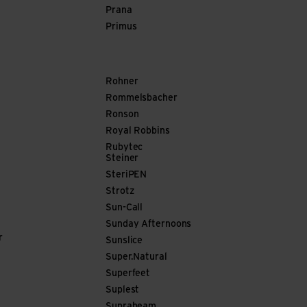
Prana
Primus
Rohner
Rommelsbacher
Ronson
Royal Robbins
Rubytec
Steiner
SteriPEN
Strotz
Sun-Call
Sunday Afternoons
r
Sunslice
Super.Natural
Superfeet
Suplest
Suprabeam