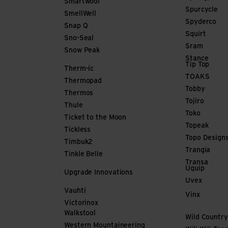
Smartwool
Spurcycle
SmellWell
Spyderco
Snap Q
Squirt
Sno-Seal
Sram
Snow Peak
Stance
Tip Top
Therm-ic
TOAKS
Thermopad
Tobby
Thermos
Tojiro
Thule
Toko
Ticket to the Moon
Topeak
Tickless
Topo Design
Timbuk2
Trangia
Tinkle Belle
Transa
Uquip
Upgrade Innovations
Uvex
Vauhti
Vinx
Victorinox
Walkstool
Wild Country
Western Mountaineering