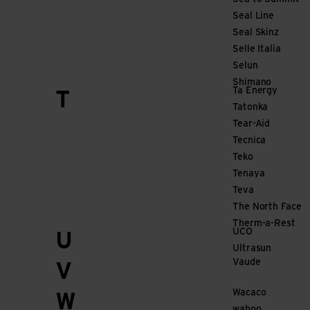
Seal Line
Seal Skinz
Selle Italia
Selun
Shimano
Ta Energy
T
Tatonka
Tear-Aid
Tecnica
Teko
Tenaya
Teva
The North Face
Therm-a-Rest
UCO
U
Ultrasun
Vaude
V
Wacaco
W
wahoo