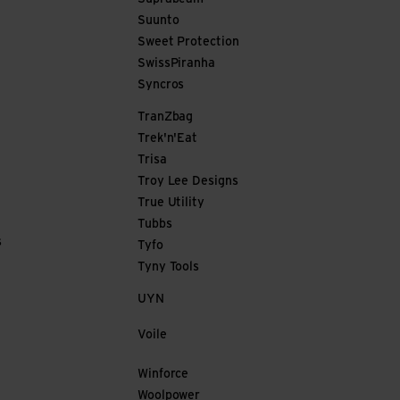
Suunto
Sweet Protection
SwissPiranha
Syncros
TranZbag
Trek'n'Eat
Trisa
Troy Lee Designs
True Utility
Tubbs
s
Tyfo
Tyny Tools
UYN
Voile
Winforce
Woolpower