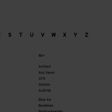
R
S
T
U
V
W
X
Y
Z
8b+
Artilect
Ass Saver
ATK
Atomic
Auftriib
Blue Ice
Bookman
Brettschneider