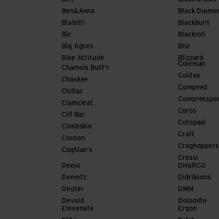
Ben&Anna
Black Diamo
Bialetti
Blackburn
Bic
Blackroll
Big Agnes
Bliz
Bike Attitude
Blizzard
Coleman
Chamois Butt'r
Colltex
Chaskee
Compeed
Chillaz
Compresspo
Clamcleat
Coros
Clif Bar
Cotopaxi
Climbskin
Craft
Cocoon
Craghoppers
Coghlan's
Cressi
Deejo
DHaRCO
Demetz
Didriksons
Deuter
DMM
Devold
Dolomite
Elevenate
Ergon