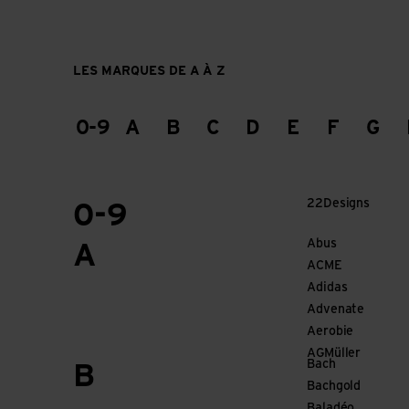
LES MARQUES DE A À Z
0-9
A
B
C
D
E
F
G
22Designs
0-9
Abus
A
ACME
Adidas
Advenate
Aerobie
AGMüller
Bach
B
Bachgold
Baladéo