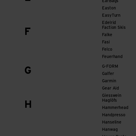
EarBags
Easton
EasyTurn
Edelrid
Faction Skis
F
Falke
Fasi
Felco
Feuerhand
G-FORM
G
Galfer
Garmin
Gear Aid
Giesswein
Haglöfs
H
Hammerhead
Handpresso
Hanseline
Hanwag