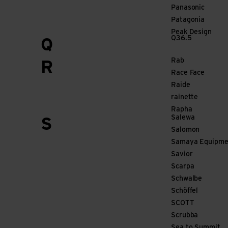
Panasonic
Patagonia
Peak Design
Q36.5
Q
Rab
R
Race Face
Raide
rainette
Rapha
Salewa
S
Salomon
Samaya Equipme
Savior
Scarpa
Schwalbe
Schöffel
SCOTT
Scrubba
Sea to Summit