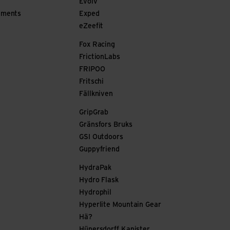
Evolv
ements
Exped
eZeefit
Fox Racing
FrictionLabs
FRIPOO
Fritschi
Fällkniven
GripGrab
Gränsfors Bruks
GSI Outdoors
Guppyfriend
HydraPak
Hydro Flask
Hydrophil
Hyperlite Mountain Gear
Hä?
Hünersdorff Kanister