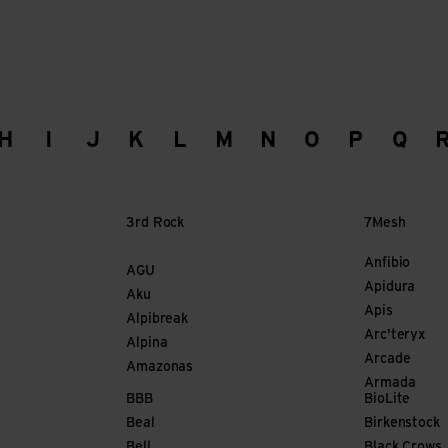
H
I
J
K
L
M
N
O
P
Q
3rd Rock
7Mesh
Anfibio
AGU
Apidura
Aku
Apis
Alpibreak
Arc'teryx
Alpina
Arcade
Amazonas
Armada
BBB
BioLite
Beal
Birkenstock
Bell
Black Crows