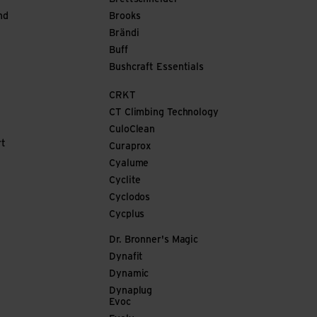
nd
Brooks
Brändi
Buff
Bushcraft Essentials
CRKT
CT Climbing Technology
CuloClean
rt
Curaprox
Cyalume
Cyclite
Cyclodos
Cycplus
Dr. Bronner's Magic
Dynafit
Dynamic
Dynaplug
Evoc