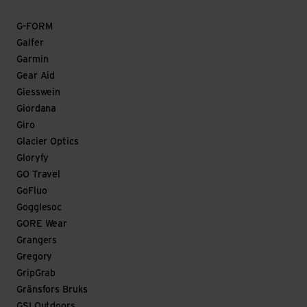
G-FORM
Galfer
Garmin
Gear Aid
Giesswein
Giordana
Giro
Glacier Optics
Gloryfy
GO Travel
GoFluo
Gogglesoc
GORE Wear
Grangers
Gregory
GripGrab
Gränsfors Bruks
GSI Outdoors