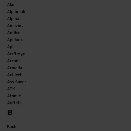
Aku
Alpibreak
Alpina
Amazonas
Anfibio
Apidura
Apis
Arc'teryx
Arcade
Armada
Artilect
Ass Saver
ATK
Atomic
Auftriib
B
Bach