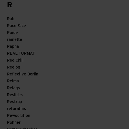
R
Rab
Race Face
Raide
rainette
Rapha
REAL TURMAT
Red Chili
Reeloq
Reflective Berlin
Reima
Relags
Reslides
Restrap
returnthis
Rewoolution
Rohner