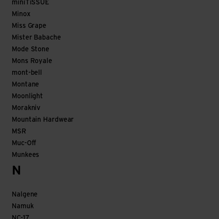
miniTiSSUE
Minox
Miss Grape
Mister Babache
Mode Stone
Mons Royale
mont-bell
Montane
Moonlight
Morakniv
Mountain Hardwear
MSR
Muc-Off
Munkees
N
Nalgene
Namuk
NC-17