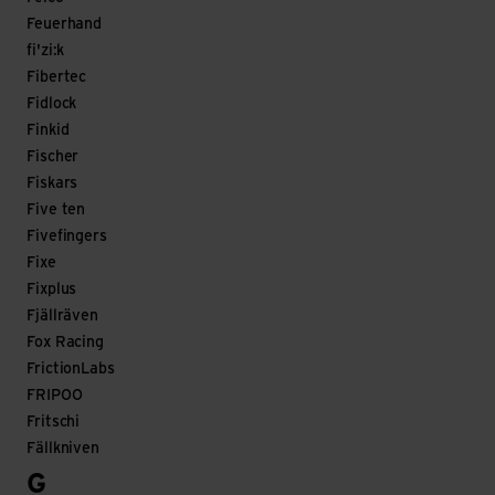
Feuerhand
fi'zi:k
Fibertec
Fidlock
Finkid
Fischer
Fiskars
Five ten
Fivefingers
Fixe
Fixplus
Fjällräven
Fox Racing
FrictionLabs
FRIPOO
Fritschi
Fällkniven
G