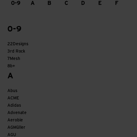
0-9
A
B
C
D
E
F
G
0-9
22Designs
3rd Rock
7Mesh
8b+
A
Abus
ACME
Adidas
Advenate
Aerobie
AGMüller
AGU