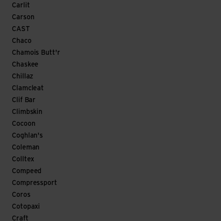
Carlit
Carson
CAST
Chaco
Chamois Butt'r
Chaskee
Chillaz
Clamcleat
Clif Bar
Climbskin
Cocoon
Coghlan's
Coleman
Colltex
Compeed
Compressport
Coros
Cotopaxi
Craft