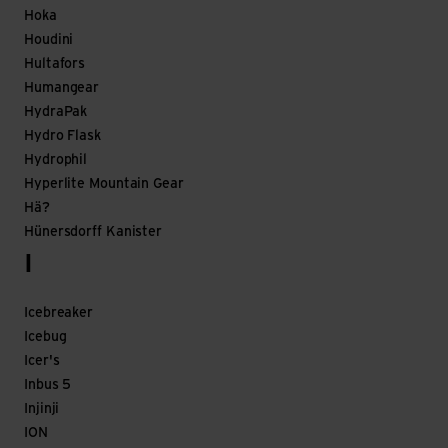
Hoka
Houdini
Hultafors
Humangear
HydraPak
Hydro Flask
Hydrophil
Hyperlite Mountain Gear
Hä?
Hünersdorff Kanister
I
Icebreaker
Icebug
Icer's
Inbus 5
Injinji
ION