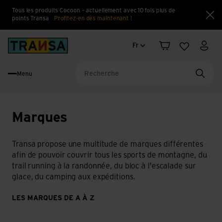
Tous les produits Cocoon – actuellement avec 10 fois plus de
points Transa
Profitez-en dès maintenant !
Fe
Changement de langue
Back to home
Fr
Panier
Liste d'en
Mon 
Menu
Reche
Marques
Transa propose une multitude de marques différentes
afin de pouvoir couvrir tous les sports de montagne, du
trail running à la randonnée, du bloc à l'escalade sur
glace, du camping aux expéditions.
LES MARQUES DE A À Z