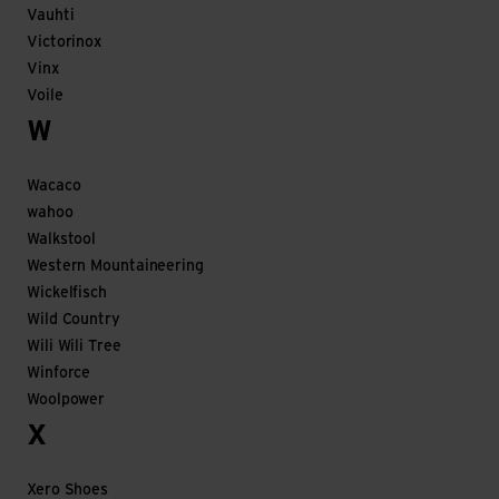
Vauhti
Victorinox
Vinx
Voile
W
Wacaco
wahoo
Walkstool
Western Mountaineering
Wickelfisch
Wild Country
Wili Wili Tree
Winforce
Woolpower
X
Xero Shoes