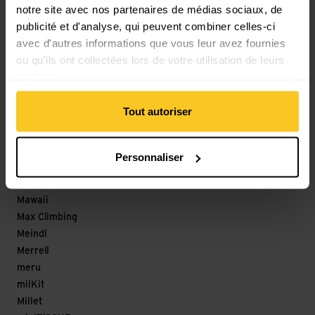
notre site avec nos partenaires de médias sociaux, de
Löffler
publicité et d'analyse, qui peuvent combiner celles-ci
M
avec d'autres informations que vous leur avez fournies
ou qu'ils ont collectées lors de votre utilisation de leurs
Magicshine
services.
Maloja
mamalila
Tout autoriser
Mammut
Marco
Marker
Personnaliser
Marmot
Matador
Mawaii
Max Climbing
Meindl
Merrell
meru
milKit
Millet