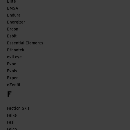
Elite
EMSA
Endura
Energizer
Ergon
Esbit
Essential Elements
Ethnotek
evil eye
Evoc
Evolv
Exped
eZeefit
F
Faction Skis
Falke
Fasi
Felco