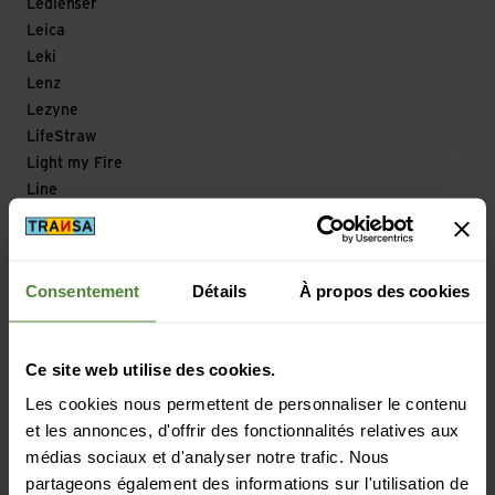
Ledlenser
Leica
Leki
Lenz
Lezyne
LifeStraw
Light my Fire
Line
Lizard
Loksak
Longfield Games
Consentement
Détails
À propos des cookies
Look
Looking for Wild
Lowa
Ce site web utilise des cookies.
Lowe Alpine
Les cookies nous permettent de personnaliser le contenu
Lowepro
et les annonces, d'offrir des fonctionnalités relatives aux
LuCycle
médias sociaux et d'analyser notre trafic. Nous
Lundhags
partageons également des informations sur l'utilisation de
Lyofood