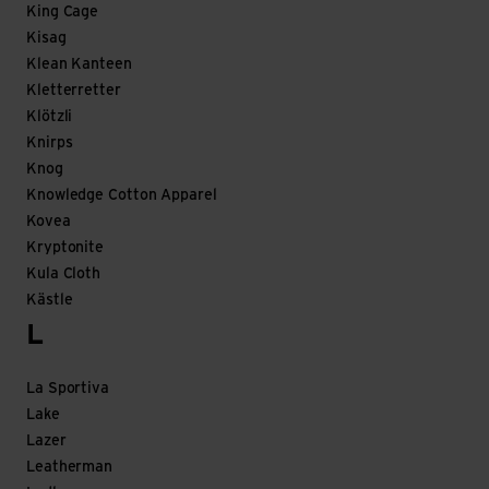
King Cage
Kisag
Klean Kanteen
Kletterretter
Klötzli
Knirps
Knog
Knowledge Cotton Apparel
Kovea
Kryptonite
Kula Cloth
Kästle
L
La Sportiva
Lake
Lazer
Leatherman