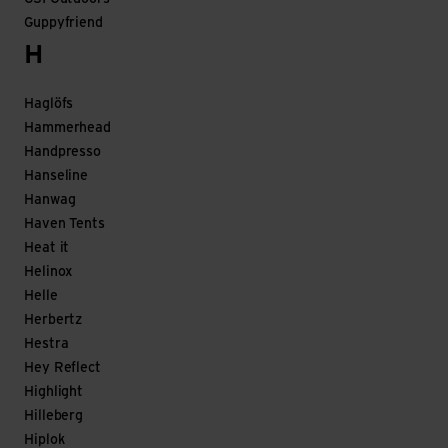
Guppyfriend
H
Haglöfs
Hammerhead
Handpresso
Hanseline
Hanwag
Haven Tents
Heat it
Helinox
Helle
Herbertz
Hestra
Hey Reflect
Highlight
Hilleberg
Hiplok