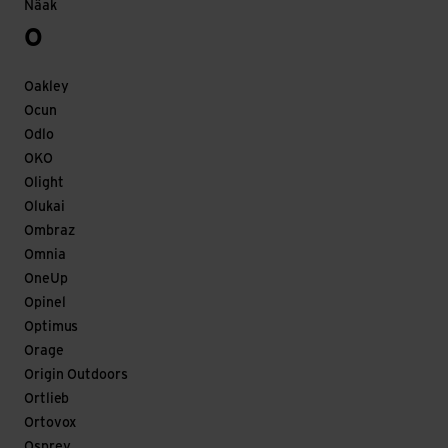
Näak
O
Oakley
Ocun
Odlo
OKO
Olight
Olukai
Ombraz
Omnia
OneUp
Opinel
Optimus
Orage
Origin Outdoors
Ortlieb
Ortovox
Osprey