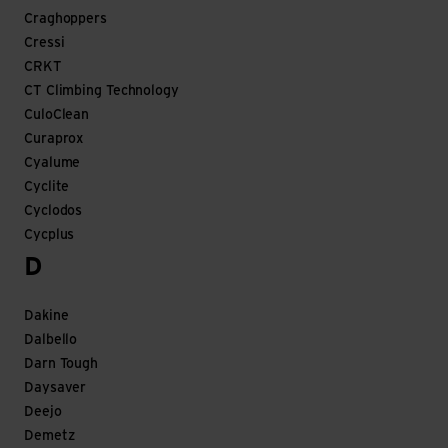
Craghoppers
Cressi
CRKT
CT Climbing Technology
CuloClean
Curaprox
Cyalume
Cyclite
Cyclodos
Cycplus
D
Dakine
Dalbello
Darn Tough
Daysaver
Deejo
Demetz