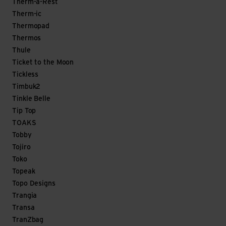
Therm-a-Rest
Therm-ic
Thermopad
Thermos
Thule
Ticket to the Moon
Tickless
Timbuk2
Tinkle Belle
Tip Top
TOAKS
Tobby
Tojiro
Toko
Topeak
Topo Designs
Trangia
Transa
TranZbag