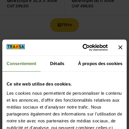
Giro
Empire SLX II Shoe
Giro
Imperial II Shoe
CHF
399,90
CHF
499,90
Filtre
Consentement
Détails
À propos des cookies
Livraison gratuite à partir de CHF 99
(Avec la
TransaCard
toujours gratuit)
Ce site web utilise des cookies.
Les cookies nous permettent de personnaliser le contenu
et les annonces, d'offrir des fonctionnalités relatives aux
médias sociaux et d'analyser notre trafic. Nous
partageons également des informations sur l'utilisation de
Paiement sécurisé avec Twint, Visa et plus encore
notre site avec nos partenaires de médias sociaux, de
publicité et d'analyse, qui peuvent combiner celles-ci