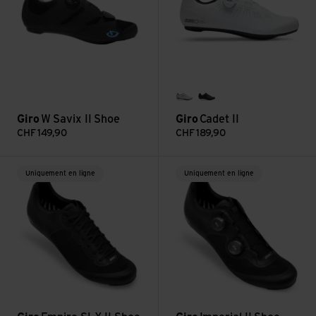
white
black
Giro
W Savix II Shoe
Giro
Cadet II
CHF
149,90
CHF
189,90
Voir Empire SLX II Shoe
Voir Imperial II Shoe
Uniquement en ligne
Uniquement en ligne