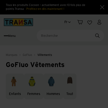
Tous les produits Cocoon – actuellement avec 10 fois plus de
points Transa
Profitez-en dès maintenant !
Fe
Changement de langue
Back to home
Fr
Panier
Liste d'en
Mon 
Menu
Reche
Marques
GoFluo
Vêtements
GoFluo Vêtements
Enfants
Femmes
Hommes
Tout
Enfants
Femmes
Hommes
Tout