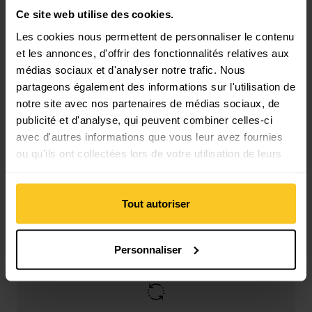
Ce site web utilise des cookies.
Les cookies nous permettent de personnaliser le contenu
et les annonces, d'offrir des fonctionnalités relatives aux
médias sociaux et d'analyser notre trafic. Nous
partageons également des informations sur l'utilisation de
Livraison gratuite à partir de CHF 99
notre site avec nos partenaires de médias sociaux, de
(Avec la
TransaCard
toujours gratuit)
publicité et d'analyse, qui peuvent combiner celles-ci
avec d'autres informations que vous leur avez fournies
ou qu'ils ont collectées lors de votre utilisation de leurs
services.
Tout autoriser
Paiement sécurisé avec Twint, Visa et plus encore
Personnaliser